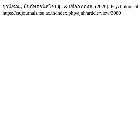
ยุวนิชณ., ปิยภัทรธนัสไชยฐ., & เชือกทองส. (2026). Psychological 
https://rsujournals.rsu.ac.th/index.php/ajnh/article/view/3980