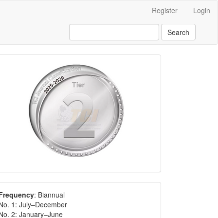
Register
Login
Search
Frequency
: Biannual
No. 1: July–December
No. 2: January–June