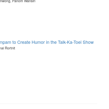
ornwong, Panom Wansiri
pam to Create Humor in the Talk-Ka-Toei Show
i Rortnit