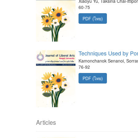
Xiaoyu Yu, Taksina Chai-ittip
60-75
PDF (ไทย)
Techniques Used by Pom
Kamonchanok Senanoi, Sorrana
76-92
PDF (ไทย)
Articles