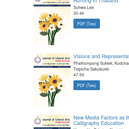
Suhwa Lee
30-46
PDF (ไทย)
Visions and Representat
Phathompong Suklek, Kodcha
Tatpicha Sakulsueb
47-59
PDF (ไทย)
New Media Factors as t
Calligraphy Education