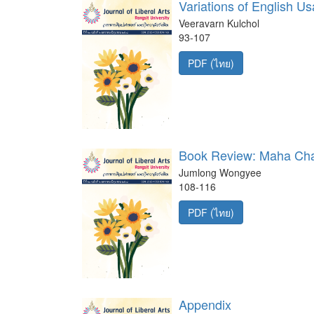
Variations of English U
Veeravarn Kulchol
93-107
PDF (ไทย)
Book Review: Maha Chat
Jumlong Wongyee
108-116
PDF (ไทย)
Appendix