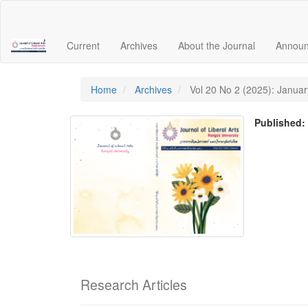
Quick
jump
to
Current
Archives
About the Journal
Annou
page
content
Main
Navigation
Home
Archives
Vol 20 No 2 (2025): Janua
Main
Content
Published
Sidebar
Research Articles