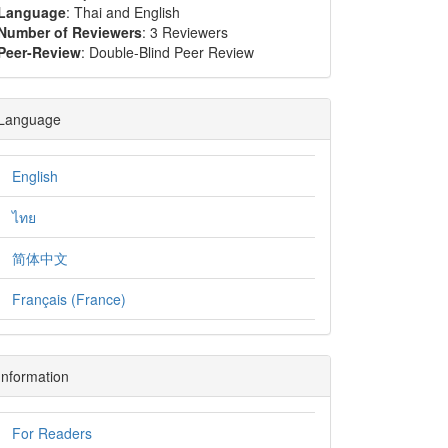
Language
: Thai and English
Number of Reviewers
: 3 Reviewers
Peer-Review
: Double-Blind Peer Review
Language
English
ไทย
简体中文
Français (France)
Information
For Readers