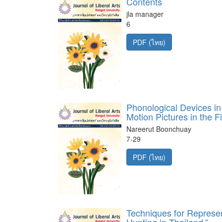
Contents
jla manager
6
PDF (ไทย)
Phonological Devices in
Motion Pictures in the F
Nareerut Boonchuay
7-29
PDF (ไทย)
Techniques for Represen
Hunting in Thailand.”