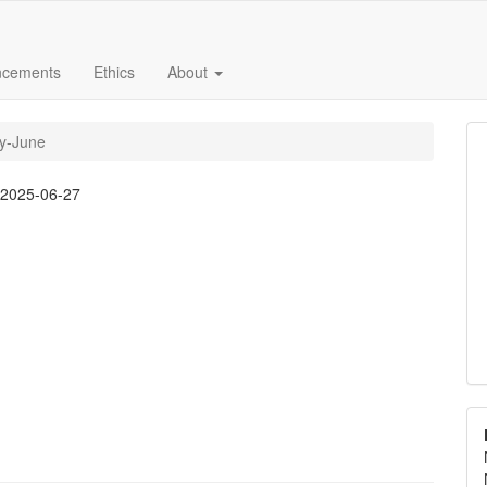
ncements
Ethics
About
ry-June
:
2025-06-27