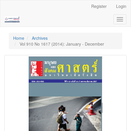
Quick
Register
Login
jump
to
Toggl
page
naviga
content
Main
Navigation
Home
Archives
Main
Vol 910 No 1617 (2014): January - December
Content
Sidebar