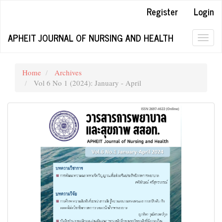
Quick
Register
Login
jump
to
APHEIT JOURNAL OF NURSING AND HEALTH
page
Togg
content
navig
Main
Navigation
Home
Archives
Main
Vol 6 No 1 (2024): January - April
Content
Sidebar