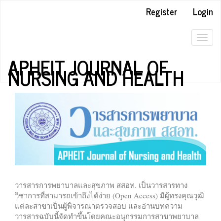
Quick
Register
Login
jump
to
page
Togg
content
navig
APHEIT JOURNAL OF
Main
NURSING AND HEALTH
Navigation
Main
Content
Sidebar
วารสารการพยาบาลและสุขภาพ สสอท. เป็นวารสารทาง
วิชาการที่สามารถเข้าถึงได้ง่าย (Open Access) มีผู้ทรงคุณวุฒิ
แต่ละสาขาเป็นผู้พิจารณาตรวจสอบ และอ่านบทความ
วารสารฉบับนี้จัดทำขึ้นโดยคณะอนุกรรมการสาขาพยาบาล