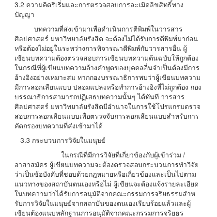
3.2 ความคิดริเริ่มและการตรวจสอบการละเมิดลิขสิทธิ์ทาง
ปัญญา
บทความที่ส่งเข้ามาเพื่อดำเนินการตีพิมพ์ในวารสาร
ศิลปศาสตร์ มหาวิทยาลัยรังสิต จะต้องไม่ได้รับการตีพิมพ์มาก่อน
หรือต้องไม่อยู่ในระหว่างการพิจารณาตีพิมพ์กับวารสารอื่น ผู้
เขียนบทความต้องตรวจสอบการเขียนบทความต้นฉบับให้ถูกต้อง
ในกรณีที่ผู้เขียนบทความอ้างคําพูดของบุคคลอื่นจำเป็นต้องมีการ
อ้างอิงอย่างเหมาะสม หากกองบรรณาธิการพบว่าผู้เขียนบทความ
มีการลอกเลียนแบบ ปลอมแปลงหรือทำการอ้างอิงที่ไม่ถูกต้อง กอง
บรรณาธิการสามารถปฏิเสธบทความนั้นๆ ได้ทันที วารสาร
ศิลปศาสตร์ มหาวิทยาลัยรังสิตมีอำนาจในการใช้โปรแกรมตรวจ
สอบการลอกเลียนแบบเพื่อตรวจจับการลอกเลียนแบบสําหรับการ
คัดกรองบทความที่ส่งเข้ามาได้
3.3 กระบวนการวิจัยในมนุษย์
ในกรณีที่มีการวิจัยที่เกี่ยวข้องกับผู้เข้าร่วม /
อาสาสมัคร ผู้เขียนบทความจะต้องตรวจสอบกระบวนการทำวิจัย
ว่าเป็นข้อบังคับที่ชอบด้วยกฎหมายหรือเกี่ยวข้องและเป็นไปตาม
แนวทางของสถาบันตนเองหรือไม่ ผู้เขียนจะต้องแจ้งรายละเอียด
ในบทความว่าได้รับการอนุมัติจากคณะกรรมการจริยธรรมสําห
รับการวิจัยในมนุษย์จากสถาบันของตนเองเรียบร้อยแล้วและผู้
เขียนต้องแนบหลักฐานการอนุมัติจากคณะกรรมการจริยธร