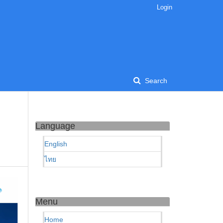
Login
Search
Language
English
ไทย
Menu
Home