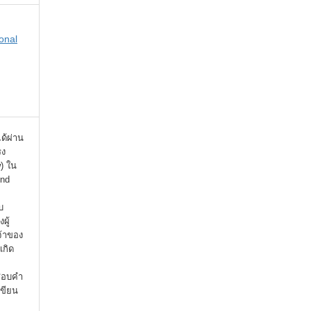
onal
ได้ผ่าน
รง
) ใน
ind
บ
ผู้
จ้าของ
เกิด
จสอบคำ
เขียน