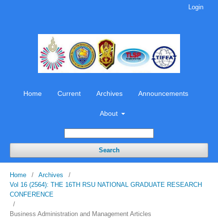
Login
Home
Current
Archives
Announcements
About
Search
Home
/
Archives
/
Vol 16 (2564): THE 16TH RSU NATIONAL GRADUATE RESEARCH
CONFERENCE
/
Business Administration and Management Articles