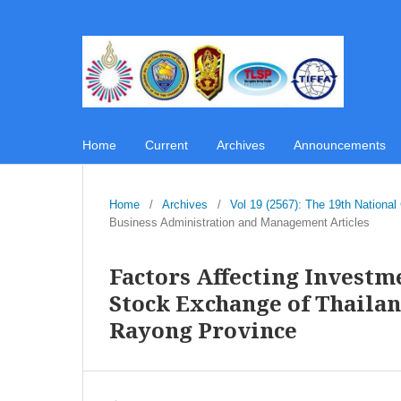
Home
Current
Archives
Announcements
Home
/
Archives
/
Vol 19 (2567): The 19th Nationa
Business Administration and Management Articles
Factors Affecting Investm
Stock Exchange of Thailan
Rayong Province