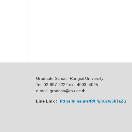
Graduate School, Rangsit University
Tel. 02-997-2222 ext. 4003, 4025
e-mail: gradcon@rsu.ac.th
Line Link :
https://line.me/R/ti/g/rucw3kTaZu