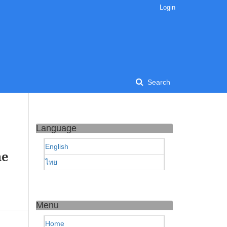
Login
Search
Language
English
he
ไทย
Menu
Home