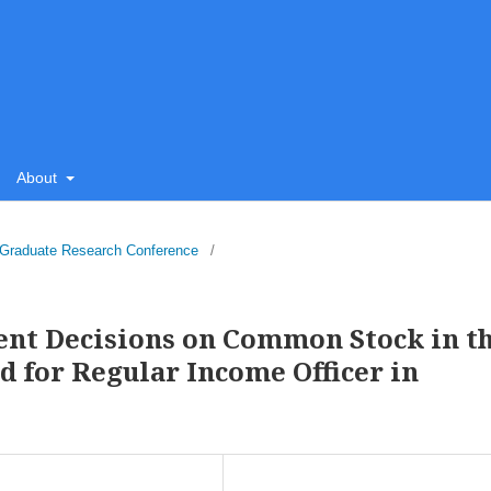
About
l Graduate Research Conference
/
ent Decisions on Common Stock in t
d for Regular Income Officer in