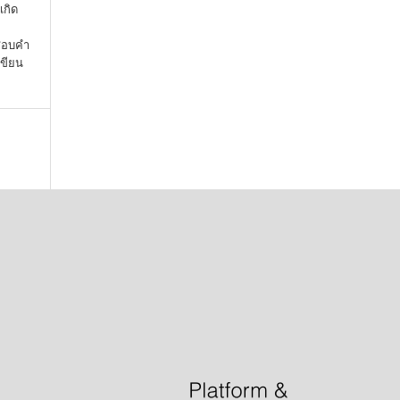
เกิด
จสอบคำ
เขียน