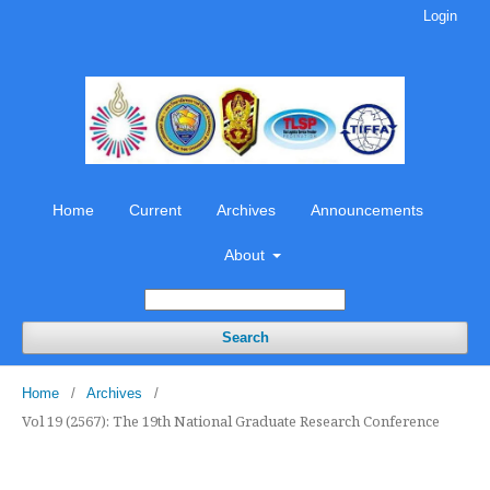
Login
Home
Current
Archives
Announcements
About
Search
Home
/
Archives
/
Vol 19 (2567): The 19th National Graduate Research Conference