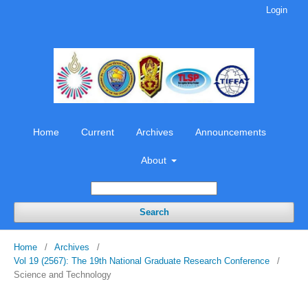
Login
Home
Current
Archives
Announcements
About
Search
Home
/
Archives
/
Vol 19 (2567): The 19th National Graduate Research Conference
/
Science and Technology