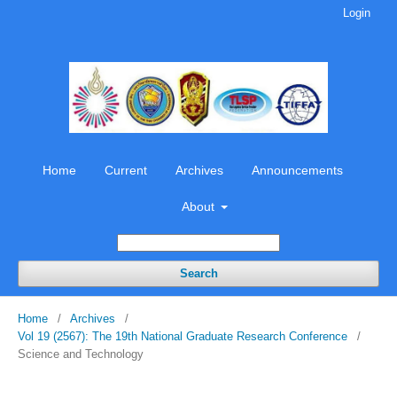
Login
Home
Current
Archives
Announcements
About
Search
Home
/
Archives
/
Vol 19 (2567): The 19th National Graduate Research Conference
/
Science and Technology