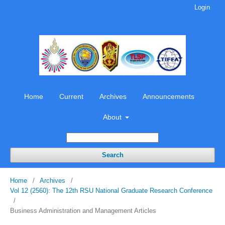
Login
Home
Current
Archives
Announcements
About
Search
Home
/
Archives
/
Vol 12 (2560): The 12th RSU National Graduate Research Conference
/
Business Administration and Management Articles