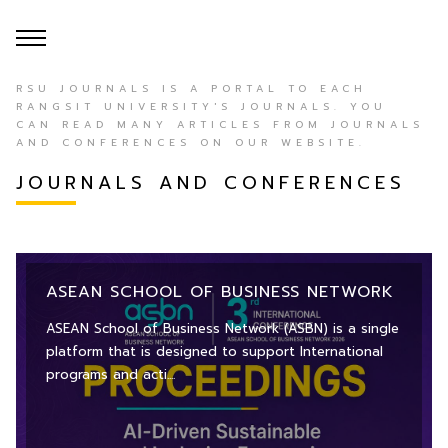
RSU JOURNALS IS A PORTAL TO EACH
RANGSIT UNIVERSITY'S JOURNALS. YOU
CAN READ MANY ARTICLES FROM JOURNALS
AND CONFERENCES ON OUR WEBSITE.
s 3.0
JOURNALS AND CONFERENCES
ASEAN SCHOOL OF BUSINESS NETWORK
ASEAN School of Business Network (ASBN) is a single
platform that is designed to support International
programs and acti....