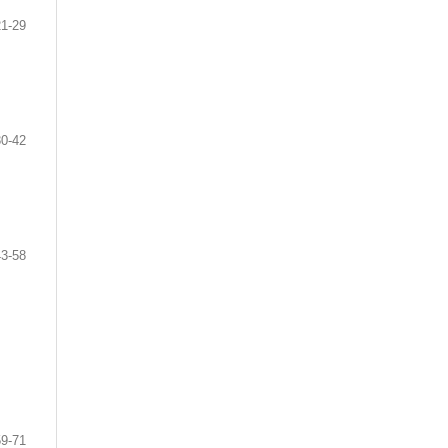
21-29
30-42
43-58
59-71