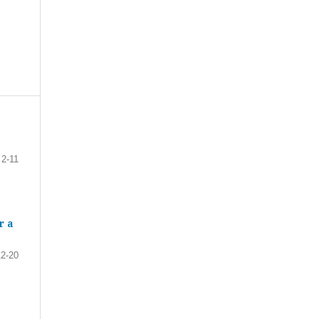
2-11
r a
12-20