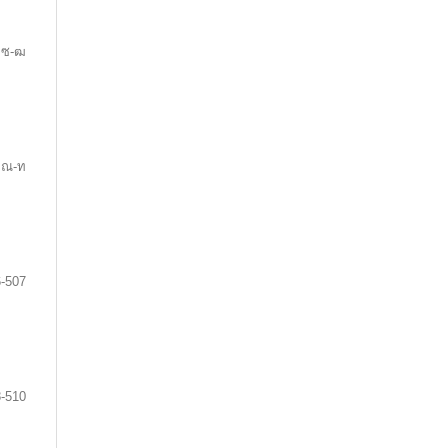
ซ-ฒ
ณ-ท
-507
-510