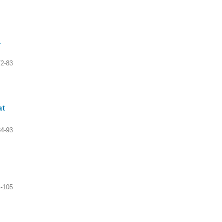
d
72-83
at
84-93
-105