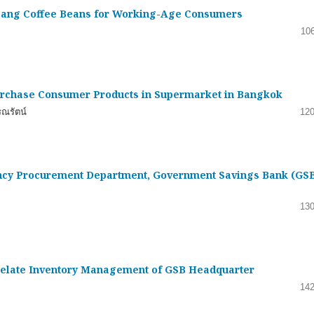
haang Coffee Beans for Working-Age Consumers
10
Purchase Consumer Products in Supermarket in Bangkok
รณรัตน์
120
iency Procurement Department, Government Savings Bank (GSB
130
-relate Inventory Management of GSB Headquarter
142