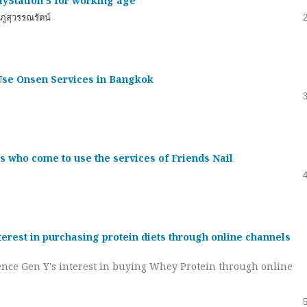
ayStation 5 for working age
ู่สุวรรณรัตน์
Use Onsen Services in Bangkok
s who come to use the services of Friends Nail
terest in purchasing protein diets through online channels
ence Gen Y's interest in buying Whey Protein through online