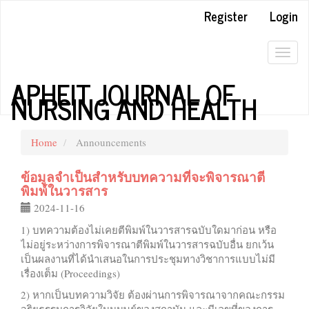
Quick
Register
Login
jump
to
page
Togg
content
navig
APHEIT JOURNAL OF
Main
NURSING AND HEALTH
Navigation
Main
Content
Sidebar
Home
Announcements
ข้อมูลจำเป็นสำหรับบทความที่จะพิจารณาตี
พิมพ์ในวารสาร
2024-11-16
1) บทความต้องไม่เคยตีพิมพ์ในวารสารฉบับใดมาก่อน หรือ
ไม่อยู่ระหว่างการพิจารณาตีพิมพ์ในวารสารฉบับอื่น ยกเว้น
เป็นผลงานที่ได้นำเสนอในการประชุมทางวิชาการแบบไม่มี
เรื่องเต็ม (Proceedings)
2) หากเป็นบทความวิจัย ต้องผ่านการพิจารณาจากคณะกรรม