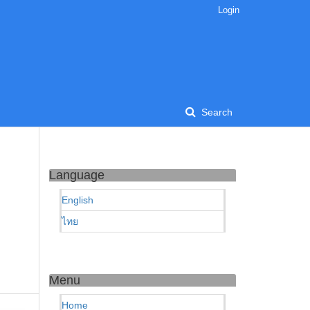
Login
Search
Language
English
ไทย
Menu
Home