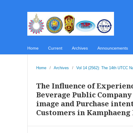
Home
Current
Archives
Announcements
Home
/
Archives
/
Vol 14 (2562): The 14th UTCC N
The Influence of Experien
Beverage Public Company 
image and Purchase intent
Customers in Kamphaeng 