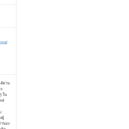
onal
ได้ผ่าน
รง
) ใน
ind
บ
ผู้
จ้าของ