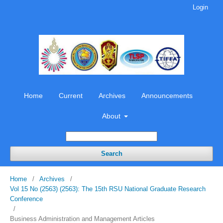
Login
Home
Current
Archives
Announcements
About
Search
Home
/
Archives
/
Vol 15 No (2563) (2563): The 15th RSU National Graduate Research
Conference
/
Business Administration and Management Articles