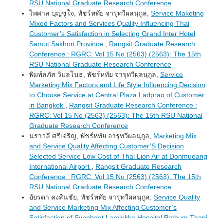
RSU National Graduate Research Conference
ไพศาล บุญชูใจ, พัชร์หทัย จารุทวีผลนุกูล,
Service Maketing
Mixed Factors and Services Quality Influencing Thai
Customer’s Satisfaction in Selecting Grand Inter Hotel
Samut Sakhon Province
,
Rangsit Graduate Research
Conference : RGRC: Vol 15 No (2563) (2563): The 15th
RSU National Graduate Research Conference
พิมพ์ลภัส วิมลโนธ, พัชร์หทัย จารุทวีผลนุกูล,
Service
Marketing Mix Factors and Life Style Influencing Decision
to Choose Service at Central Plaza Ladprao of Customer
in Bangkok
,
Rangsit Graduate Research Conference :
RGRC: Vol 15 No (2563) (2563): The 15th RSU National
Graduate Research Conference
นราวลี ศรีเจริญ, พัชร์หทัย จารุทวีผลนุกูล,
Marketing Mix
and Service Quality Affecting Customer’S Decision
Selected Service Low Cost of Thai Lion Air at Donmueang
International Airport
,
Rangsit Graduate Research
Conference : RGRC: Vol 15 No (2563) (2563): The 15th
RSU National Graduate Research Conference
อัยรดา คงสินชัย, พัชร์หทัย จารุทวีผลนุกูล,
Service Quality
and Service Marketing Mix Affecting Customer’s
Satisfaction of Synphaet Lamlukka Hospital Pathum Thani