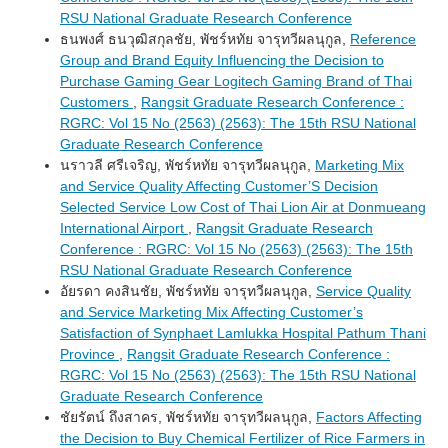
RSU National Graduate Research Conference
ธนพงศ์ ธนวุฒิสกุลชัย, พัชร์หทัย จารุทวีผลนุกูล,
Reference
Group and Brand Equity Influencing the Decision to
Purchase Gaming Gear Logitech Gaming Brand of Thai
Customers
,
Rangsit Graduate Research Conference :
RGRC: Vol 15 No (2563) (2563): The 15th RSU National
Graduate Research Conference
นราวลี ศรีเจริญ, พัชร์หทัย จารุทวีผลนุกูล,
Marketing Mix
and Service Quality Affecting Customer’S Decision
Selected Service Low Cost of Thai Lion Air at Donmueang
International Airport
,
Rangsit Graduate Research
Conference : RGRC: Vol 15 No (2563) (2563): The 15th
RSU National Graduate Research Conference
อัยรดา คงสินชัย, พัชร์หทัย จารุทวีผลนุกูล,
Service Quality
and Service Marketing Mix Affecting Customer’s
Satisfaction of Synphaet Lamlukka Hospital Pathum Thani
Province
,
Rangsit Graduate Research Conference :
RGRC: Vol 15 No (2563) (2563): The 15th RSU National
Graduate Research Conference
ชัยรัตน์ ถึงสาคร, พัชร์หทัย จารุทวีผลนุกูล,
Factors Affecting
the Decision to Buy Chemical Fertilizer of Rice Farmers in