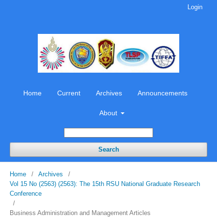
Login
Home
Current
Archives
Announcements
About
Search
Home
/
Archives
/
Vol 15 No (2563) (2563): The 15th RSU National Graduate Research
Conference
/
Business Administration and Management Articles