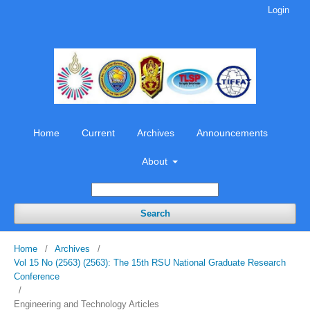
Login
Home
Current
Archives
Announcements
About
Search
Home
/
Archives
/
Vol 15 No (2563) (2563): The 15th RSU National Graduate Research
Conference
/
Engineering and Technology Articles