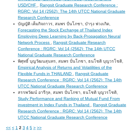
USD/CHF
,
Rangsit Graduate Research Conference :
RGRC: Vol 14 (2562): The 14th UTCC National Graduate
Research Conference
บัญญัติ เต็มกิจถาวร, สมพร ปั่นโภชา, บำรุง พ่วงเกิด,
Forecasting the Stock Exchange of Thailand Index
Employing Deep Learning by Back-Propagation Neural
Network Process
,
Rangsit Graduate Research
Conference : RGRC: Vol 14 (2562): The 14th UTCC
National Graduate Research Conference
พิศุทธิ์ บุญวัฒนสุนทร, สมพร ปั่นโภชา, ธนโชติ บุญวรโชติ,
Empirical Analysis of Returns and Volatilities of the
Flexible Funds in THAILAND
,
Rangsit Graduate
Research Conference : RGRC: Vol 14 (2562): The 14th
UTCC National Graduate Research Conference
สรรพวัฒน์ อารีกุล, สมพร ปั่นโภชา, ธนโชติ บุญวรโชติ,
Study Performance and Ranking of Mutual Fund From
investment in Index Funds in Thailand
,
Rangsit Graduate
Research Conference : RGRC: Vol 14 (2562): The 14th
UTCC National Graduate Research Conference
<<
<
1
2
3
4
5
>
>>