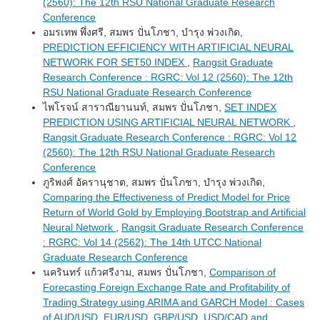
(2560): The 12th RSU National Graduate Research
Conference
อมรเทพ พึ่งศรี, สมพร ปั่นโภชา, บำรุง พ่วงเกิด,
PREDICTION EFFICIENCY WITH ARTIFICIAL NEURAL
NETWORK FOR SET50 INDEX
,
Rangsit Graduate
Research Conference : RGRC: Vol 12 (2560): The 12th
RSU National Graduate Research Conference
ไพโรจน์ สาราณียานนท์, สมพร ปั่นโภชา,
SET INDEX
PREDICTION USING ARTIFICIAL NEURAL NETWORK
,
Rangsit Graduate Research Conference : RGRC: Vol 12
(2560): The 12th RSU National Graduate Research
Conference
ภูริพงศ์ อัครานุชาต, สมพร ปั่นโภชา, บำรุง พ่วงเกิด,
Comparing the Effectiveness of Predict Model for Price
Return of World Gold by Employing Bootstrap and Artificial
Neural Network
,
Rangsit Graduate Research Conference
: RGRC: Vol 14 (2562): The 14th UTCC National
Graduate Research Conference
นครินทร์ แก้วศรีงาม, สมพร ปั่นโภชา,
Comparison of
Forecasting Foreign Exchange Rate and Profitability of
Trading Strategy using ARIMA and GARCH Model : Cases
of AUD/USD, EUR/USD, GBP/USD, USD/CAD and