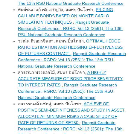
The 13th RSU National Graduate Research Conference
พิมพ์ชนก แก้วชัยเจริญกิจ, สมพร ปั่นโภชา,
PRICING
CALLABLE BONDS BASED ON MONTE CARLO
SIMULATION TECHNIQUES
,
Rangsit Graduate
Research Conference : RGRC: Vol 13 (2561): The 13th
RSU National Graduate Research Conference
วรณัน ถิรอมรจินดา, สมพร ปั่นโภชา,
OPTIMAL HEDGE
RATIO ESTIMATION AND HEDGING EFFECTIVENESS
OF FUTURES CONTRACT
,
Rangsit Graduate Research
Conference : RGRC: Vol 13 (2561): The 13th RSU
National Graduate Research Conference
สุวรรณา พวงดอกไม้, สมพร ปั่นโภชา,
A HIGHLY
ACCURATE MEASURE OF BOND PRICE SENSITIVITY
TO INTEREST RATES
,
Rangsit Graduate Research
Conference : RGRC: Vol 13 (2561): The 13th RSU
National Graduate Research Conference
อนรรฆนงค์ แซ่หลู่, สมพร ปั่นโภชา,
ACHIEVE OF
POSITIVE SEMI-DEFINITENESS AND STUDY IN ASSET
ALLOCATE AT MINIMUM RISKS A CASE STUDY OF
RATE OF RETURNS OF SET50
,
Rangsit Graduate
Research Conference : RGRC: Vol 13 (2561): The 13th