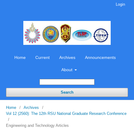
Login
Home
Current
Archives
Announcements
About
Search
Home
/
Archives
/
Vol 12 (2560): The 12th RSU National Graduate Research Conference
/
Engineering and Technology Articles