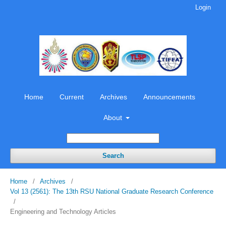
Login
Home
Current
Archives
Announcements
About
Search
Home
/
Archives
/
Vol 13 (2561): The 13th RSU National Graduate Research Conference
/
Engineering and Technology Articles