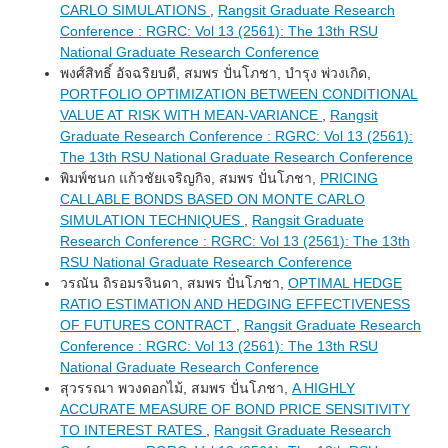
CARLO SIMULATIONS
,
Rangsit Graduate Research
Conference : RGRC: Vol 13 (2561): The 13th RSU
National Graduate Research Conference
พงศ์สิทธิ์ อัจฉริยบดี, สมพร ปั่นโภชา, บำรุง พ่วงเกิด,
PORTFOLIO OPTIMIZATION BETWEEN CONDITIONAL
VALUE AT RISK WITH MEAN-VARIANCE
,
Rangsit
Graduate Research Conference : RGRC: Vol 13 (2561):
The 13th RSU National Graduate Research Conference
พิมพ์ชนก แก้วชัยเจริญกิจ, สมพร ปั่นโภชา,
PRICING
CALLABLE BONDS BASED ON MONTE CARLO
SIMULATION TECHNIQUES
,
Rangsit Graduate
Research Conference : RGRC: Vol 13 (2561): The 13th
RSU National Graduate Research Conference
วรณัน ถิรอมรจินดา, สมพร ปั่นโภชา,
OPTIMAL HEDGE
RATIO ESTIMATION AND HEDGING EFFECTIVENESS
OF FUTURES CONTRACT
,
Rangsit Graduate Research
Conference : RGRC: Vol 13 (2561): The 13th RSU
National Graduate Research Conference
สุวรรณา พวงดอกไม้, สมพร ปั่นโภชา,
A HIGHLY
ACCURATE MEASURE OF BOND PRICE SENSITIVITY
TO INTEREST RATES
,
Rangsit Graduate Research