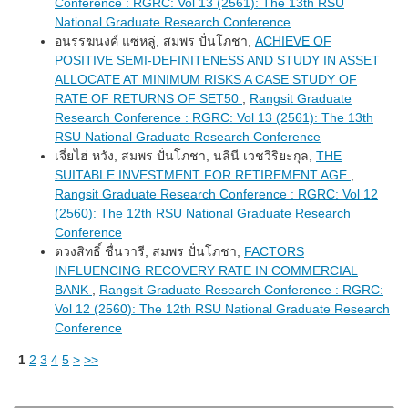
Conference : RGRC: Vol 13 (2561): The 13th RSU
National Graduate Research Conference
อนรรฆนงค์ แซ่หลู่, สมพร ปั่นโภชา,
ACHIEVE OF
POSITIVE SEMI-DEFINITENESS AND STUDY IN ASSET
ALLOCATE AT MINIMUM RISKS A CASE STUDY OF
RATE OF RETURNS OF SET50
,
Rangsit Graduate
Research Conference : RGRC: Vol 13 (2561): The 13th
RSU National Graduate Research Conference
เจี่ยไฮ่ หวัง, สมพร ปั่นโภชา, นลินี เวชวิริยะกุล,
THE
SUITABLE INVESTMENT FOR RETIREMENT AGE
,
Rangsit Graduate Research Conference : RGRC: Vol 12
(2560): The 12th RSU National Graduate Research
Conference
ตวงสิทธิ์ ชื่นวารี, สมพร ปั่นโภชา,
FACTORS
INFLUENCING RECOVERY RATE IN COMMERCIAL
BANK
,
Rangsit Graduate Research Conference : RGRC:
Vol 12 (2560): The 12th RSU National Graduate Research
Conference
1
2
3
4
5
>
>>