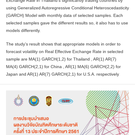
Exchange Rate in Thailand’s significantly trading countries by
using Generalized Autoregressive Conditional Heteroscedasticity
(GARCH) Model with monthly data of selected samples. Each
selected samples gave the different results so, it also has to use
models differently.
The study’s result shows that appropriate models in order to
forecast volatility on Real Effective Exchange Rate in selected
sample are MA(1) GARCH(1,2) for Thailand , AR(1) AR(7)
MA(4) GARCH(2,1) for China , AR(1) MA(6) GARCH(2,2) for
Japan and AR(1) AR(7) GARCH(2,1) for U.S.A. respectively