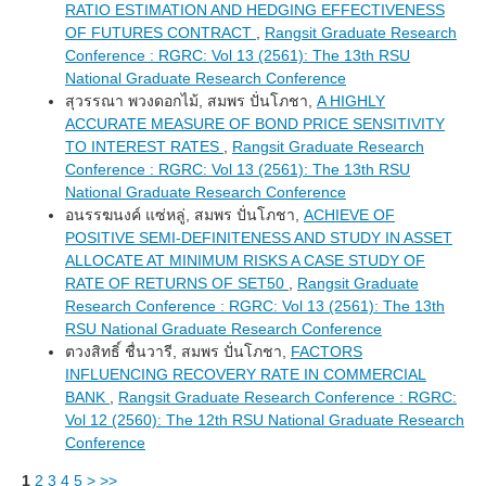
RATIO ESTIMATION AND HEDGING EFFECTIVENESS
OF FUTURES CONTRACT
,
Rangsit Graduate Research
Conference : RGRC: Vol 13 (2561): The 13th RSU
National Graduate Research Conference
สุวรรณา พวงดอกไม้, สมพร ปั่นโภชา,
A HIGHLY
ACCURATE MEASURE OF BOND PRICE SENSITIVITY
TO INTEREST RATES
,
Rangsit Graduate Research
Conference : RGRC: Vol 13 (2561): The 13th RSU
National Graduate Research Conference
อนรรฆนงค์ แซ่หลู่, สมพร ปั่นโภชา,
ACHIEVE OF
POSITIVE SEMI-DEFINITENESS AND STUDY IN ASSET
ALLOCATE AT MINIMUM RISKS A CASE STUDY OF
RATE OF RETURNS OF SET50
,
Rangsit Graduate
Research Conference : RGRC: Vol 13 (2561): The 13th
RSU National Graduate Research Conference
ตวงสิทธิ์ ชื่นวารี, สมพร ปั่นโภชา,
FACTORS
INFLUENCING RECOVERY RATE IN COMMERCIAL
BANK
,
Rangsit Graduate Research Conference : RGRC:
Vol 12 (2560): The 12th RSU National Graduate Research
Conference
1
2
3
4
5
>
>>