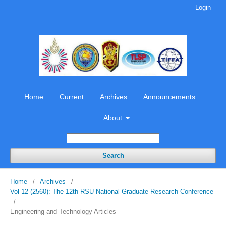
Login
Home
Current
Archives
Announcements
About
Search
Home
/
Archives
/
Vol 12 (2560): The 12th RSU National Graduate Research Conference
/
Engineering and Technology Articles