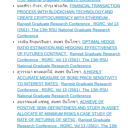
มณฑิรา กำจร, บำรุง พ่วงเกิด,
FINANCIAL TRANSACTION
PROCESS WITH BLOCKCHAIN TECHNOLOGY AND
CREATE CRYPTOCURRENCY WITH ETHEREUM
,
Rangsit Graduate Research Conference : RGRC: Vol 13
(2561): The 13th RSU National Graduate Research
Conference
วรณัน ถิรอมรจินดา, สมพร ปั่นโภชา,
OPTIMAL HEDGE
RATIO ESTIMATION AND HEDGING EFFECTIVENESS
OF FUTURES CONTRACT
,
Rangsit Graduate Research
Conference : RGRC: Vol 13 (2561): The 13th RSU
National Graduate Research Conference
สุวรรณา พวงดอกไม้, สมพร ปั่นโภชา,
A HIGHLY
ACCURATE MEASURE OF BOND PRICE SENSITIVITY
TO INTEREST RATES
,
Rangsit Graduate Research
Conference : RGRC: Vol 13 (2561): The 13th RSU
National Graduate Research Conference
อนรรฆนงค์ แซ่หลู่, สมพร ปั่นโภชา,
ACHIEVE OF
POSITIVE SEMI-DEFINITENESS AND STUDY IN ASSET
ALLOCATE AT MINIMUM RISKS A CASE STUDY OF
RATE OF RETURNS OF SET50
,
Rangsit Graduate
Research Conference : RGRC: Vol 13 (2561): The 13th