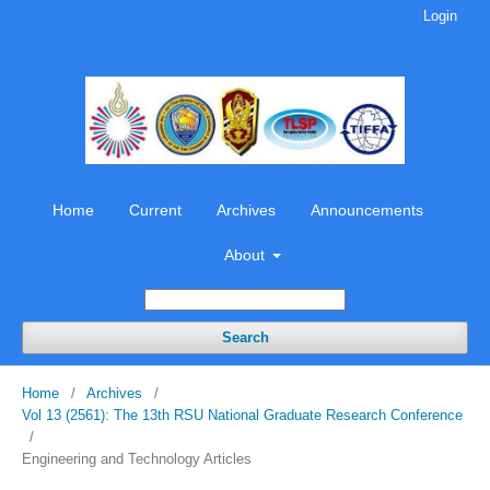
Login
Home
Current
Archives
Announcements
About
Search
Home
/
Archives
/
Vol 13 (2561): The 13th RSU National Graduate Research Conference
/
Engineering and Technology Articles