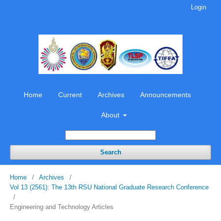
Login
Home
Current
Archives
Announcements
About
Search
Home
/
Archives
/
Vol 13 (2561): The 13th RSU National Graduate Research Conference
/
Engineering and Technology Articles