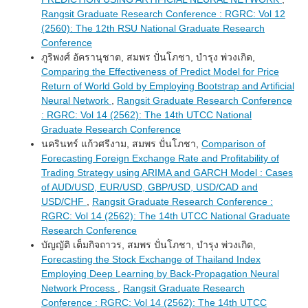
Rangsit Graduate Research Conference : RGRC: Vol 12
(2560): The 12th RSU National Graduate Research
Conference
ภูริพงศ์ อัครานุชาต, สมพร ปั่นโภชา, บำรุง พ่วงเกิด,
Comparing the Effectiveness of Predict Model for Price
Return of World Gold by Employing Bootstrap and Artificial
Neural Network
,
Rangsit Graduate Research Conference
: RGRC: Vol 14 (2562): The 14th UTCC National
Graduate Research Conference
นครินทร์ แก้วศรีงาม, สมพร ปั่นโภชา,
Comparison of
Forecasting Foreign Exchange Rate and Profitability of
Trading Strategy using ARIMA and GARCH Model : Cases
of AUD/USD, EUR/USD, GBP/USD, USD/CAD and
USD/CHF
,
Rangsit Graduate Research Conference :
RGRC: Vol 14 (2562): The 14th UTCC National Graduate
Research Conference
บัญญัติ เต็มกิจถาวร, สมพร ปั่นโภชา, บำรุง พ่วงเกิด,
Forecasting the Stock Exchange of Thailand Index
Employing Deep Learning by Back-Propagation Neural
Network Process
,
Rangsit Graduate Research
Conference : RGRC: Vol 14 (2562): The 14th UTCC