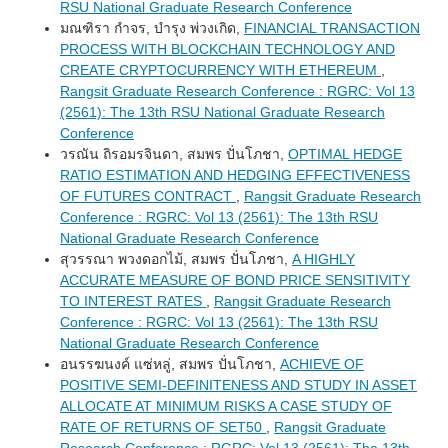
RSU National Graduate Research Conference
มณฑิรา กำจร, บำรุง พ่วงเกิด,
FINANCIAL TRANSACTION
PROCESS WITH BLOCKCHAIN TECHNOLOGY AND
CREATE CRYPTOCURRENCY WITH ETHEREUM
,
Rangsit Graduate Research Conference : RGRC: Vol 13
(2561): The 13th RSU National Graduate Research
Conference
วรณัน ถิรอมรจินดา, สมพร ปั่นโภชา,
OPTIMAL HEDGE
RATIO ESTIMATION AND HEDGING EFFECTIVENESS
OF FUTURES CONTRACT
,
Rangsit Graduate Research
Conference : RGRC: Vol 13 (2561): The 13th RSU
National Graduate Research Conference
สุวรรณา พวงดอกไม้, สมพร ปั่นโภชา,
A HIGHLY
ACCURATE MEASURE OF BOND PRICE SENSITIVITY
TO INTEREST RATES
,
Rangsit Graduate Research
Conference : RGRC: Vol 13 (2561): The 13th RSU
National Graduate Research Conference
อนรรฆนงค์ แซ่หลู่, สมพร ปั่นโภชา,
ACHIEVE OF
POSITIVE SEMI-DEFINITENESS AND STUDY IN ASSET
ALLOCATE AT MINIMUM RISKS A CASE STUDY OF
RATE OF RETURNS OF SET50
,
Rangsit Graduate