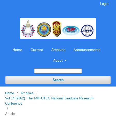
Login
Home
Current
Archives
Announcements
About
Search
Home
/
Archives
/
Vol 14 (2562): The 14th UTCC National Graduate Research
Conference
/
Articles