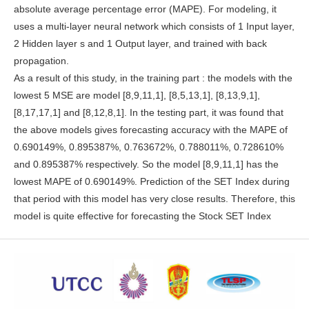
absolute average percentage error (MAPE). For modeling, it
uses a multi-layer neural network which consists of 1 Input layer,
2 Hidden layer s and 1 Output layer, and trained with back
propagation.
As a result of this study, in the training part : the models with the
lowest 5 MSE are model [8,9,11,1], [8,5,13,1], [8,13,9,1],
[8,17,17,1] and [8,12,8,1]. In the testing part, it was found that
the above models gives forecasting accuracy with the MAPE of
0.690149%, 0.895387%, 0.763672%, 0.788011%, 0.728610%
and 0.895387% respectively. So the model [8,9,11,1] has the
lowest MAPE of 0.690149%. Prediction of the SET Index during
that period with this model has very close results. Therefore, this
model is quite effective for forecasting the Stock SET Index