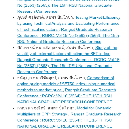
No (2563) (2563): The 15th RSU National Graduate
Research Conference
ภุชงค์ ศรุติชาติ, สมพร ปั่นโภชา,
Testing Market Efficiency
by using Technical Analysis and Evaluating Performance
of Technical indicators
,
Rangsit Graduate Research
Conference : RGRC: Vol 15 No (2563) (2563): The 15th
RSU National Graduate Research Conference
ปิติวรรธน์ ธนาเลิศกุลธรณ์, สมพร ปั่นโภชา,
Study of the
volatility of external factors affecting the SET index
,
Rangsit Graduate Research Conference : RGRC: Vol 15
No (2563) (2563): The 15th RSU National Graduate
Research Conference
ธนัญญา ธนาวิชิตฤกษ์, สมพร ปั่นโภชา,
Comparison of
option pricing models of SET50 index using numerical
methods to market price
,
Rangsit Graduate Research
Conference : RGRC: Vol 16 (2564): THE 16TH RSU
NATIONAL GRADUATE RESEARCH CONFERENCE
กาญจนา จงจิตร์, สมพร ปั่นโภชา,
Model for Dynamic
Multipliers of CPPI Strategy
,
Rangsit Graduate Research
Conference : RGRC: Vol 16 (2564): THE 16TH RSU
NATIONAL GRADUATE RESEARCH CONFERENCE