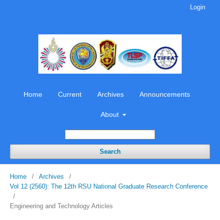
Login
Home
Current
Archives
Announcements
About
Search
Home
/
Archives
/
Vol 12 (2560): The 12th RSU National Graduate Research Conference
/
Engineering and Technology Articles