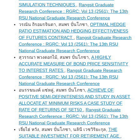
SIMULATION TECHNIQUES
,
Rangsit Graduate
Research Conference : RGRC: Vol 13 (2561): The 13th
RSU National Graduate Research Conference
วรณัน ถิรอมรจินดา, สมพร ปั่นโภชา,
OPTIMAL HEDGE
RATIO ESTIMATION AND HEDGING EFFECTIVENESS
OF FUTURES CONTRACT
,
Rangsit Graduate Research
Conference : RGRC: Vol 13 (2561): The 13th RSU
National Graduate Research Conference
สุวรรณา พวงดอกไม้, สมพร ปั่นโภชา,
A HIGHLY
ACCURATE MEASURE OF BOND PRICE SENSITIVITY
TO INTEREST RATES
,
Rangsit Graduate Research
Conference : RGRC: Vol 13 (2561): The 13th RSU
National Graduate Research Conference
อนรรฆนงค์ แซ่หลู่, สมพร ปั่นโภชา,
ACHIEVE OF
POSITIVE SEMI-DEFINITENESS AND STUDY IN ASSET
ALLOCATE AT MINIMUM RISKS A CASE STUDY OF
RATE OF RETURNS OF SET50
,
Rangsit Graduate
Research Conference : RGRC: Vol 13 (2561): The 13th
RSU National Graduate Research Conference
เจี่ยไฮ่ หวัง, สมพร ปั่นโภชา, นลินี เวชวิริยะกุล,
THE
SUITABLE INVESTMENT FOR RETIREMENT AGE
,