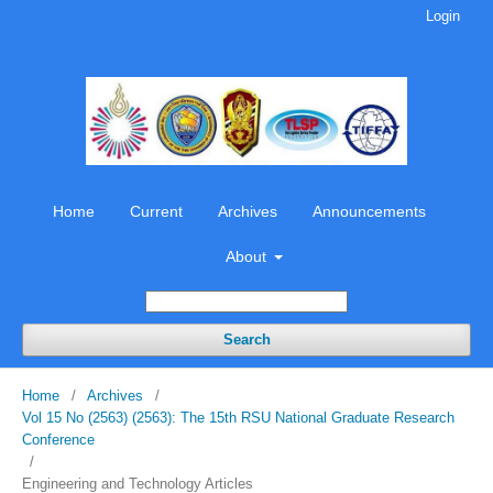
Login
Home
Current
Archives
Announcements
About
Search
Home
/
Archives
/
Vol 15 No (2563) (2563): The 15th RSU National Graduate Research
Conference
/
Engineering and Technology Articles