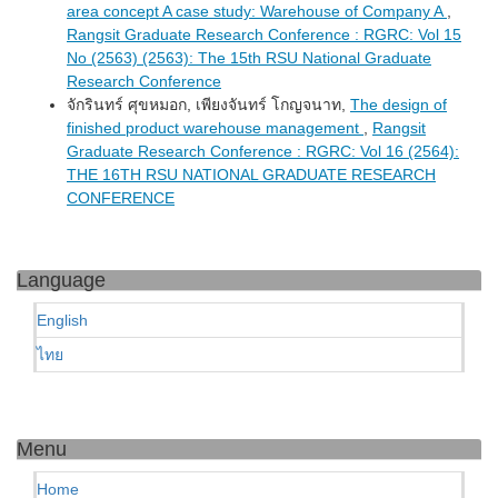
area concept A case study: Warehouse of Company A
,
Rangsit Graduate Research Conference : RGRC: Vol 15
No (2563) (2563): The 15th RSU National Graduate
Research Conference
จักรินทร์ ศุขหมอก, เพียงจันทร์ โกญจนาท,
The design of
finished product warehouse management
,
Rangsit
Graduate Research Conference : RGRC: Vol 16 (2564):
THE 16TH RSU NATIONAL GRADUATE RESEARCH
CONFERENCE
Language
English
ไทย
Menu
Home