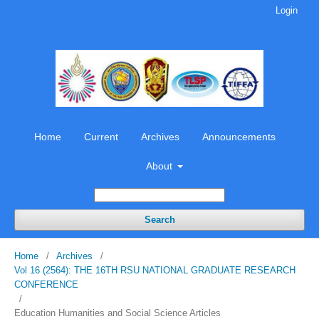
Login
Home
Current
Archives
Announcements
About
Search
Home
/
Archives
/
Vol 16 (2564): THE 16TH RSU NATIONAL GRADUATE RESEARCH
CONFERENCE
/
Education Humanities and Social Science Articles