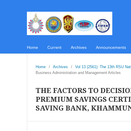
Home
Current
Archives
Announcements
Home
/
Archives
/
Vol 13 (2561): The 13th RSU Na
Business Administration and Management Articles
THE FACTORS TO DECISI
PREMIUM SAVINGS CERTI
SAVING BANK, KHAMMU