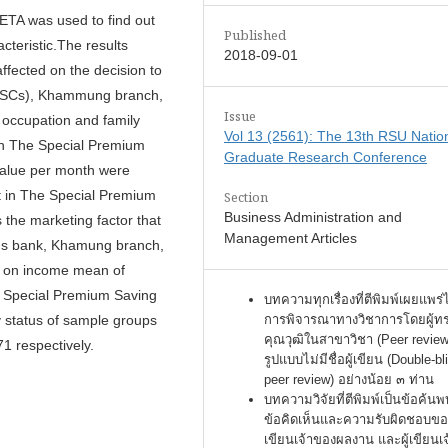
ETA was used to find out
Published
cteristic.The results
2018-09-01
ffected on the decision to
 (PSCs), Khammung branch,
Issue
, occupation and family
Vol 13 (2561): The 13th RSU Natio
 in The Special Premium
Graduate Research Conference
value per month were
est in The Special Premium
Section
Business Administration and
s the marketing factor that
Management Articles
ings bank, Khamung branch,
rs on income mean of
he Special Premium Saving
บทความทุกเรื่องที่ตีพิมพ์เผยแพร่
การพิจารณาทางวิชาการโดยผู้ท
y status of sample groups
คุณวุฒิในสาขาวิชา (Peer review
1 respectively.
รูปแบบไม่มีชื่อผู้เขียน (Double-bl
peer review) อย่างน้อย ๓ ท่าน
บทความวิจัยที่ตีพิมพ์เป็นข้อค้นพ
ข้อคิดเห็นและความรับผิดชอบของ
เขียนเจ้าของผลงาน และผู้เขียนเ