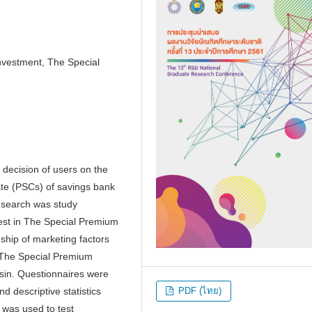
Investment, The Special
e decision of users on the
ate (PSCs) of savings bank
esearch was study
vest in The Special Premium
nship of marketing factors
n The Special Premium
sin. Questionnaires were
PDF (ไทย)
d descriptive statistics
s was used to test