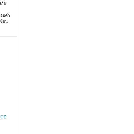
เกิด
จสอบคำ
เขียน
NGE