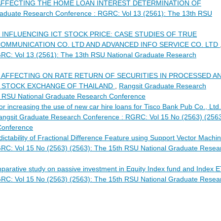
FFECTING THE HOME LOAN INTEREST DETERMINATION OF
raduate Research Conference : RGRC: Vol 13 (2561): The 13th RSU
INFLUENCING ICT STOCK PRICE: CASE STUDIES OF TRUE
COMMUNICATION CO. LTD AND ADVANCED INFO SERVICE CO. LTD
RC: Vol 13 (2561): The 13th RSU National Graduate Research
AFFECTING ON RATE RETURN OF SECURITIES IN PROCESSED A
 STOCK EXCHANGE OF THAILAND
,
Rangsit Graduate Research
h RSU National Graduate Research Conference
or increasing the use of new car hire loans for Tisco Bank Pub Co., Ltd.
angsit Graduate Research Conference : RGRC: Vol 15 No (2563) (2563
Conference
ictability of Fractional Difference Feature using Support Vector Machi
RC: Vol 15 No (2563) (2563): The 15th RSU National Graduate Resea
parative study on passive investment in Equity Index fund and Index
RC: Vol 15 No (2563) (2563): The 15th RSU National Graduate Resea