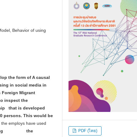
odel, Behavior of using
lop the form of A causal
ing in social media in
 Foreign Migrant
to inspect the
ship that is developed
400 persons. This would be
 the employs have used
PDF (ไทย)
gathering the