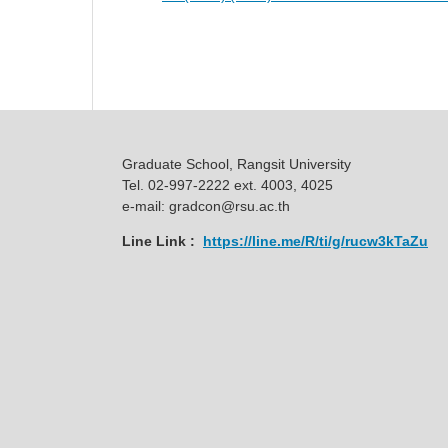
Graduate School, Rangsit University
Tel. 02-997-2222 ext. 4003, 4025
e-mail: gradcon@rsu.ac.th
Line Link :
https://line.me/R/ti/g/rucw3kTaZu