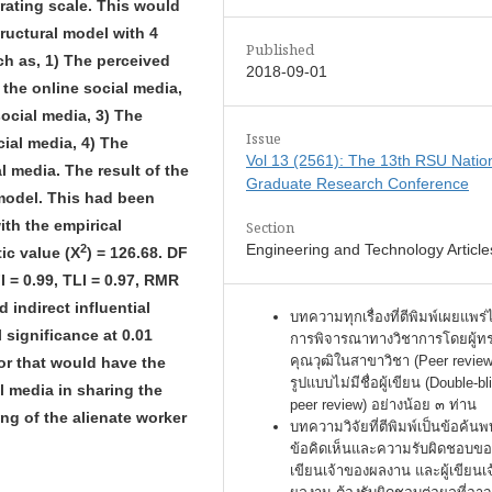
 rating scale. This would
uctural model with 4
Published
h as, 1)
The perceived
2018-09-01
 the online social media,
social m
edia, 3)
The
Issue
cial media, 4)
The
Vol 13 (2561): The 13th RSU Natio
al media. The result of the
Graduate Research Conference
 model. This had been
h the empirical
Section
Engineering and Technology Article
2
ic value (
X
) = 126.68. DF
I = 0.99, TLI = 0.97, RMR
 indirect influential
บทความทุกเรื่องที่ตีพิมพ์เผยแพร่
l significance at 0.01
การพิจารณาทางวิชาการโดยผู้ท
คุณวุฒิในสาขาวิชา (Peer review
or that would have the
รูปแบบไม่มีชื่อผู้เขียน (Double-bl
l media in sharing the
peer review) อย่างน้อย ๓ ท่าน
ing of the alienate worker
บทความวิจัยที่ตีพิมพ์เป็นข้อค้นพ
ข้อคิดเห็นและความรับผิดชอบของ
เขียนเจ้าของผลงาน และผู้เขียนเ