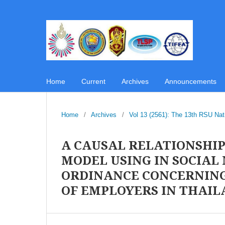
Home
Current
Archives
Announcements
Home
/
Archives
/
Vol 13 (2561): The 13th RSU Na
A CAUSAL RELATIONSHI
MODEL USING IN SOCIAL 
ORDINANCE CONCERNING
OF EMPLOYERS IN THAI