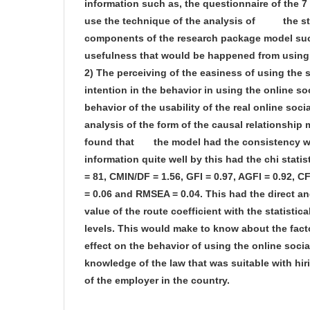
information
such as, the questionnaire of the 7
use the technique of the analysis of the str
components of the researc
h package model suc
usefulness that would be happened from usi
ng
2)
The perceiving of the easiness of using the 
intention in the behavior in using the onlin
e so
behavior of the usability of the real online soci
analysis of the form of the causal relationship
found that the model had the consistency wit
information quite well by this had the chi statist
= 81, CMIN/DF = 1.56, GFI = 0.97, AGFI = 0.92, CF
= 0.06 and RMSEA = 0.04.
This had the direct and
value of the route coefficient with the statistica
levels. This would make to know about the fact
effect on the behavior of using the online socia
knowledge of the law that was suitable with hir
of the employer in the country.