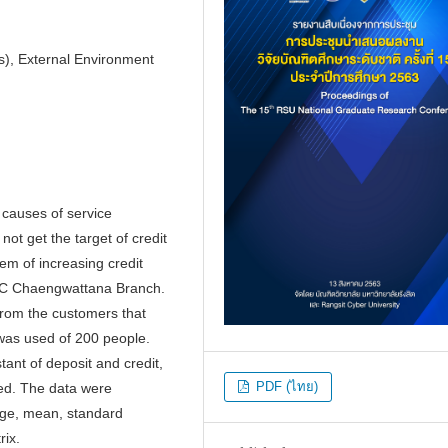
s), External Environment
 causes of service
ot get the target of credit
lem of increasing credit
g C Chaengwattana Branch.
from the customers that
 was used of 200 people.
nt of deposit and credit,
PDF (ไทย)
wed. The data were
tage, mean, standard
ix.