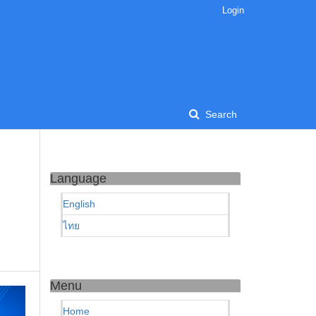
Login
Search
Language
English
ไทย
Menu
Home