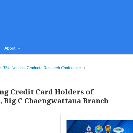
About
5th RSU National Graduate Research Conference
/
ing Credit Card Holders of
 Big C Chaengwattana Branch