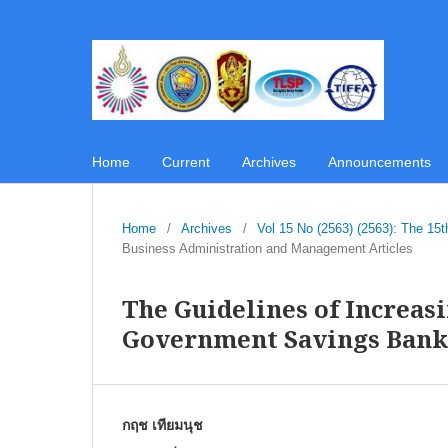
Home
Current
Archives
Announcements
Home
/
Archives
/
Vol 15 No (2563) (2563): The 1
Business Administration and Management Articles
The Guidelines of Increas
Government Savings Bank,
กฤช เทียมนุช