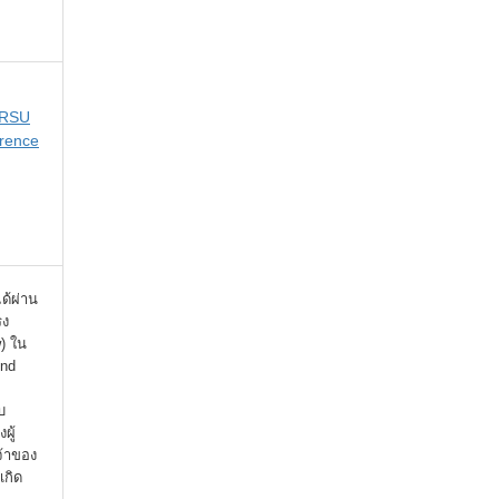
 RSU
rence
ได้ผ่าน
รง
) ใน
ind
บ
ผู้
จ้าของ
เกิด