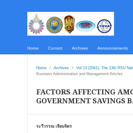
Home
Current
Archives
Announcements
Home
/
Archives
/
Vol 13 (2561): The 13th RSU Na
Business Administration and Management Articles
FACTORS AFFECTING AMO
GOVERNMENT SAVINGS B
ระวีวรรณ เจียมจิตร