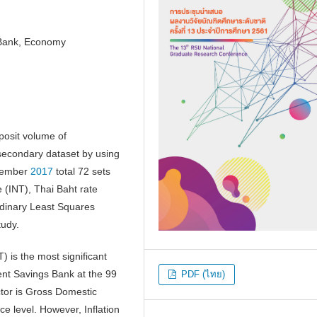
 Bank, Economy
posit volume of
econdary dataset by using
cember
2017
total 72 sets
e (INT), Thai Baht rate
dinary Least Squares
tudy.
) is the most significant
ent Savings Bank at the 99
PDF (ไทย)
actor is Gross Domestic
ce level. However, Inflation