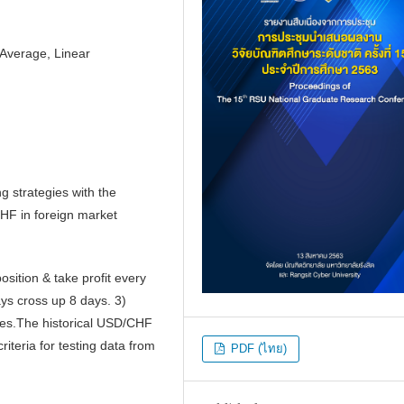
Average, Linear
ng strategies with the
HF in foreign market
sition & take profit every
ys cross up 8 days. 3)
les.The historical USD/CHF
riteria for testing data from
PDF (ไทย)