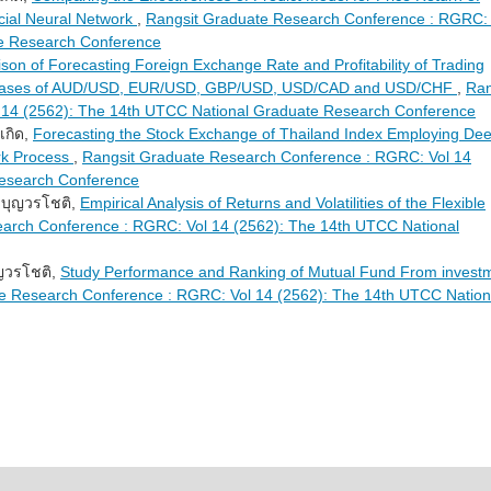
icial Neural Network
,
Rangsit Graduate Research Conference : RGRC: 
te Research Conference
on of Forecasting Foreign Exchange Rate and Profitability of Trading
 Cases of AUD/USD, EUR/USD, GBP/USD, USD/CAD and USD/CHF
,
Ran
 14 (2562): The 14th UTCC National Graduate Research Conference
เกิด,
Forecasting the Stock Exchange of Thailand Index Employing De
rk Process
,
Rangsit Graduate Research Conference : RGRC: Vol 14
Research Conference
ิ บุญวรโชติ,
Empirical Analysis of Returns and Volatilities of the Flexible
arch Conference : RGRC: Vol 14 (2562): The 14th UTCC National
ุญวรโชติ,
Study Performance and Ranking of Mutual Fund From invest
e Research Conference : RGRC: Vol 14 (2562): The 14th UTCC Nation