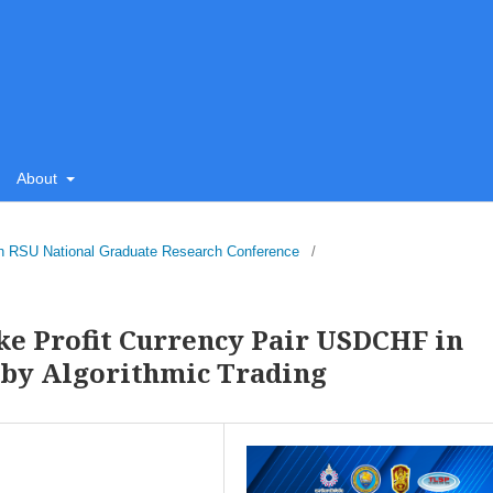
About
5th RSU National Graduate Research Conference
/
ke Profit Currency Pair USDCHF in
by Algorithmic Trading