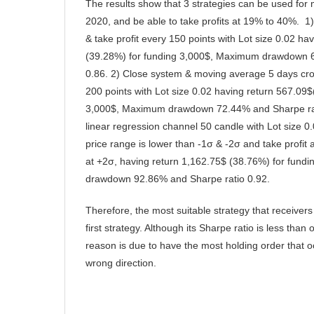
The results show that 3 strategies can be used for m
2020, and be able to take profits at 19% to 40%. 1
& take profit every 150 points with Lot size 0.02 ha
(39.28%) for funding 3,000$, Maximum drawdown 
0.86. 2) Close system & moving average 5 days cros
200 points with Lot size 0.02 having return 567.09
3,000$, Maximum drawdown 72.44% and Sharpe rat
linear regression channel 50 candle with Lot size 
price range is lower than -1σ & -2σ and take profit 
at +2σ, having return 1,162.75$ (38.76%) for fun
drawdown 92.86% and Sharpe ratio 0.92.
Therefore, the most suitable strategy that receivers 
first strategy. Although its Sharpe ratio is less than 
reason is due to have the most holding order that 
wrong direction.