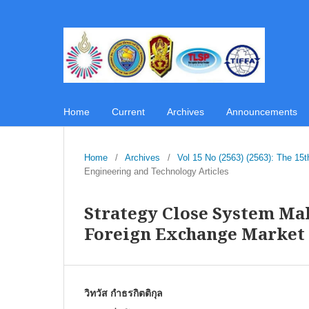
Home
Current
Archives
Announcements
Home
/
Archives
/
Vol 15 No (2563) (2563): The 1
Engineering and Technology Articles
Strategy Close System Ma
Foreign Exchange Market 
วิทวัส กำธรกิตติกุล