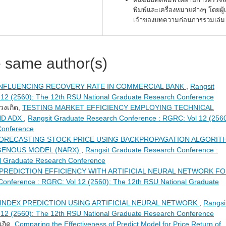
พิมพ์และเครื่องหมายต่างๆ โดยผู้
เจ้าของบทความก่อนการรวมเล่ม
e same author(s)
NFLUENCING RECOVERY RATE IN COMMERCIAL BANK
,
Rangsit
12 (2560): The 12th RSU National Graduate Research Conference
่วงเกิด,
TESTING MARKET EFFICIENCY EMPLOYING TECHNICAL
ND ADX
,
Rangsit Graduate Research Conference : RGRC: Vol 12 (2560
Conference
ORECASTING STOCK PRICE USING BACKPROPAGATION ALGORIT
GENOUS MODEL (NARX)
,
Rangsit Graduate Research Conference :
l Graduate Research Conference
PREDICTION EFFICIENCY WITH ARTIFICIAL NEURAL NETWORK F
Conference : RGRC: Vol 12 (2560): The 12th RSU National Graduate
 INDEX PREDICTION USING ARTIFICIAL NEURAL NETWORK
,
Rangsi
12 (2560): The 12th RSU National Graduate Research Conference
เกิด,
Comparing the Effectiveness of Predict Model for Price Return of