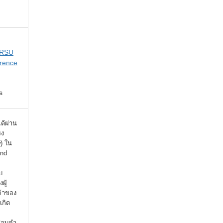
 RSU
rence
s
ได้ผ่าน
รง
) ใน
ind
บ
ผู้
จ้าของ
เกิด
จสอบคำ