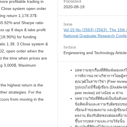
Published
ore profitable trading in
2020-08-19
) Close system open order
ving return 1,178.37$
65.92% and Sharpe ratio
Issue
Vol 15 No (2563) (2563): The 15th
s up 8 days & take profit
National Graduate Research Confe
$(18.90%) for funding
io 1.38. 3.Close system &
Section
0.02, open order when the
Engineering and Technology Article
at the time when prices are
ding 3,000$, Maximum
บทความทุกเรื่องที่ตีพิมพ์เผยแพร่
การพิจารณาทางวิชาการโดยผู้ท
คุณวุฒิในสาขาวิชา (Peer review
the highest return is the
รูปแบบไม่มีชื่อผู้เขียน (Double-bl
other strategies. For the
peer review) อย่างน้อย ๓ ท่าน
บทความวิจัยที่ตีพิมพ์เป็นข้อค้นพ
occurs from moving in the
ข้อคิดเห็นและความรับผิดชอบของ
เขียนเจ้าของผลงาน และผู้เขียนเ
ผลงาน ต้องรับผิดชอบต่อผลที่อาจ
ขึ้นจากบทความและงานวิจัยนั้น
ต้นฉบับที่ตีพิมพ์ได้ผ่านการตรว