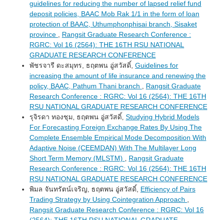
guidelines for reducing the number of lapsed relief fund
deposit policies, BAAC Mob Rak 1/1 in the form of loan
protection of BAAC, Uthumphonphisai branch, Sisaket
province
,
Rangsit Graduate Research Conference :
RGRC: Vol 16 (2564): THE 16TH RSU NATIONAL
GRADUATE RESEARCH CONFERENCE
พัชรจารี ดะสมุทร, ธฤตพน อู่สวัสดิ์,
Guidelines for
increasing the amount of life insurance and renewing the
policy, BAAC, Pathum Thani branch
,
Rangsit Graduate
Research Conference : RGRC: Vol 16 (2564): THE 16TH
RSU NATIONAL GRADUATE RESEARCH CONFERENCE
รุจิรดา ทองชุม, ธฤตพน อู่สวัสดิ์,
Studying Hybrid Models
For Forecasting Foreign Exchange Rates By Using The
Complete Ensemble Empirical Mode Decomposition With
Adaptive Noise (CEEMDAN) With The Multilayer Long
Short Term Memory (MLSTM)
,
Rangsit Graduate
Research Conference : RGRC: Vol 16 (2564): THE 16TH
RSU NATIONAL GRADUATE RESEARCH CONFERENCE
พิมล จันทรัตน์เจริญ, ธฤตพน อู่สวัสดิ์,
Efficiency of Pairs
Trading Strategy by Using Cointegration Approach
,
Rangsit Graduate Research Conference : RGRC: Vol 16
(2564): THE 16TH RSU NATIONAL GRADUATE