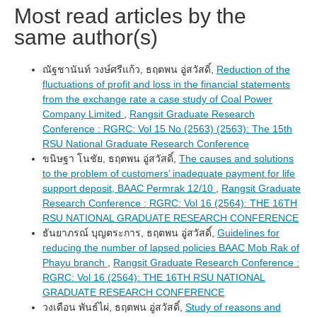
Most read articles by the
same author(s)
ณัฐชานันท์ วงษ์ศรีแก้ว, ธฤตพน อู่สวัสดิ์,
Reduction of the
fluctuations of profit and loss in the financial statements
from the exchange rate a case study of Coal Power
Company Limited
,
Rangsit Graduate Research
Conference : RGRC: Vol 15 No (2563) (2563): The 15th
RSU National Graduate Research Conference
ขนิษฐา โนชัย, ธฤตพน อู่สวัสดิ์,
The causes and solutions
to the problem of customers’ inadequate payment for life
support deposit, BAAC Permrak 12/10
,
Rangsit Graduate
Research Conference : RGRC: Vol 16 (2564): THE 16TH
RSU NATIONAL GRADUATE RESEARCH CONFERENCE
ธันยาภรณ์ บุญตระการ, ธฤตพน อู่สวัสดิ์,
Guidelines for
reducing the number of lapsed policies BAAC Mob Rak of
Phayu branch
,
Rangsit Graduate Research Conference :
RGRC: Vol 16 (2564): THE 16TH RSU NATIONAL
GRADUATE RESEARCH CONFERENCE
วงเดือน พันธ์ไผ่, ธฤตพน อู่สวัสดิ์,
Study of reasons and