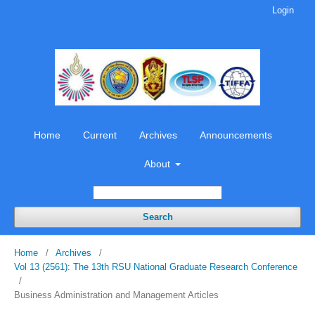
Login
Home
Current
Archives
Announcements
About
Search
Home
/
Archives
/
Vol 13 (2561): The 13th RSU National Graduate Research Conference
/
Business Administration and Management Articles