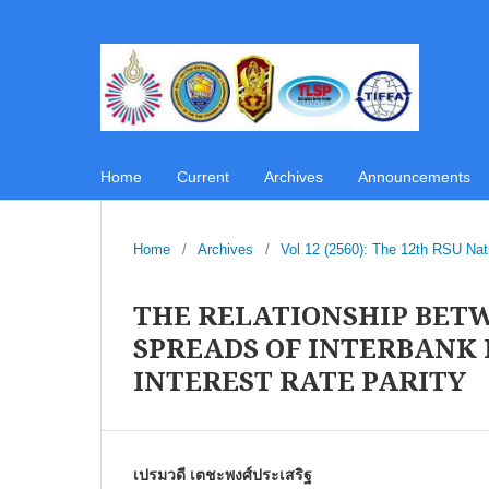
Home
Current
Archives
Announcements
Home
/
Archives
/
Vol 12 (2560): The 12th RSU Na
THE RELATIONSHIP BET
SPREADS OF INTERBANK
INTEREST RATE PARITY
เปรมวดี เตชะพงศ์ประเสริฐ