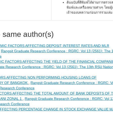
ต้นฉบับที่ตีพิมพ์ได้ผ่านการตรว
พิมพ์และเครื่องหมายต่างๆ โดยผู้
เจ้าของบทความก่อนการรวมเล่ม
e same author(s)
MIC FACTORS AFFECTING DEPOSIT INTEREST RATES AND MLR
,
Rangsit Graduate Research Conference : RGRC: Vol 13 (2561): The 
e
C FACTORS AFFECTING THE YIELD OF THE FINANCIAL COMPANI
ate Research Conference : RGRC: Vol 13 (2561): The 13th RSU Nation
ORS AFFECTING NON PERFORMING HOUSING LOANS OF
UDY OF BANGKOK
,
Rangsit Graduate Research Conference : RGRC: V
 Research Conference
CTORS AFFECTING THE TOTAL AMOUNT OF BANK DEPOSITS OF 
ANI ZONAL 1
,
Rangsit Graduate Research Conference : RGRC: Vol 1
search Conference
FFECTING PERCENTAGE CHANGE IN STOCK EXCHANGE VALUE M