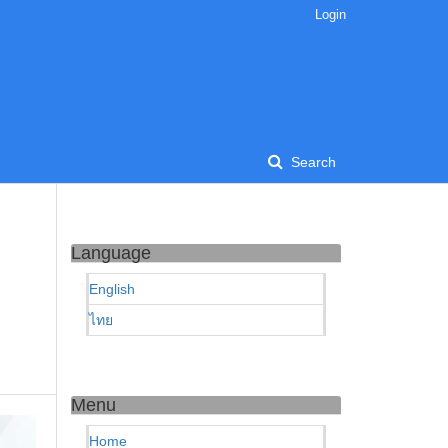
Login
Search
Language
English
ไทย
Menu
Home