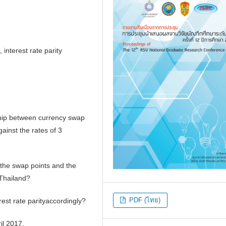
 interest rate parity
nship between currency swap
ainst the rates of 3
 the swap points and the
 Thailand?
PDF (ไทย)
rest rate parityaccordingly?
il 2017.