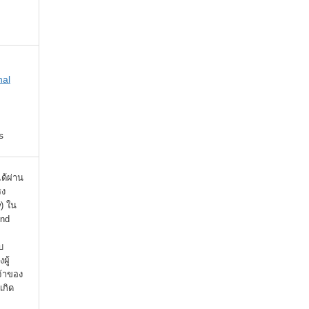
nal
s
ได้ผ่าน
รง
) ใน
ind
บ
ผู้
จ้าของ
เกิด