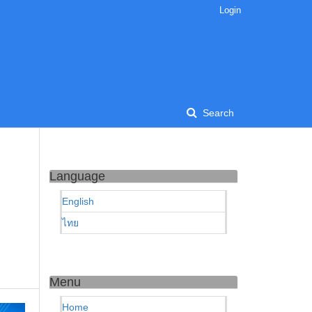
Login
Search
Language
English
ไทย
Menu
Home