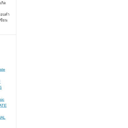
เกิด
จสอบคำ
เขียน
ate
F
6
sic
UATE
NAL