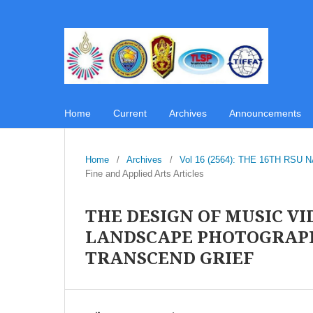
Home
Current
Archives
Announcements
Home
/
Archives
/
Vol 16 (2564): THE 16TH R
Fine and Applied Arts Articles
THE DESIGN OF MUSIC V
LANDSCAPE PHOTOGRAP
TRANSCEND GRIEF