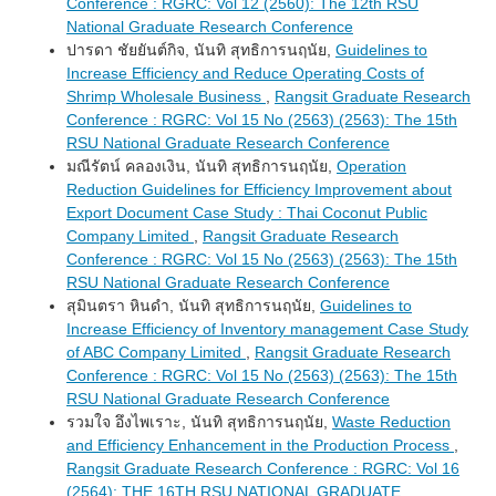
Conference : RGRC: Vol 12 (2560): The 12th RSU
National Graduate Research Conference
ปารดา ชัยยันต์กิจ, นันทิ สุทธิการนฤนัย,
Guidelines to
Increase Efficiency and Reduce Operating Costs of
Shrimp Wholesale Business
,
Rangsit Graduate Research
Conference : RGRC: Vol 15 No (2563) (2563): The 15th
RSU National Graduate Research Conference
มณีรัตน์ คลองเงิน, นันทิ สุทธิการนฤนัย,
Operation
Reduction Guidelines for Efficiency Improvement about
Export Document Case Study : Thai Coconut Public
Company Limited
,
Rangsit Graduate Research
Conference : RGRC: Vol 15 No (2563) (2563): The 15th
RSU National Graduate Research Conference
สุมินตรา หินดำ, นันทิ สุทธิการนฤนัย,
Guidelines to
Increase Efficiency of Inventory management Case Study
of ABC Company Limited
,
Rangsit Graduate Research
Conference : RGRC: Vol 15 No (2563) (2563): The 15th
RSU National Graduate Research Conference
รวมใจ อึงไพเราะ, นันทิ สุทธิการนฤนัย,
Waste Reduction
and Efficiency Enhancement in the Production Process
,
Rangsit Graduate Research Conference : RGRC: Vol 16
(2564): THE 16TH RSU NATIONAL GRADUATE