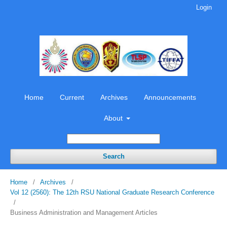
Login
Home
Current
Archives
Announcements
About
Search
Home
/
Archives
/
Vol 12 (2560): The 12th RSU National Graduate Research Conference
/
Business Administration and Management Articles