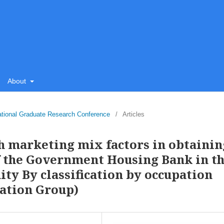
About
ational Graduate Research Conference
/
Articles
h marketing mix factors in obtainin
f the Government Housing Bank in t
ity By classification by occupation
ation Group)