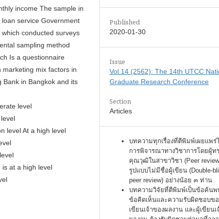
nthly income The sample in
g loan service Government
Published
2020-01-30
, which conducted surveys
dental sampling method
rch Is a questionnaire
Issue
 marketing mix factors in
Vol 14 (2562): The 14th UTCC Nati
 Bank in Bangkok and its
Graduate Research Conference
Section
erate level
Articles
 level
n level At a high level
บทความทุกเรื่องที่ตีพิมพ์เผยแพร่
evel
การพิจารณาทางวิชาการโดยผู้ท
level
คุณวุฒิในสาขาวิชา (Peer review
is at a high level
รูปแบบไม่มีชื่อผู้เขียน (Double-bl
vel
peer review) อย่างน้อย ๓ ท่าน
บทความวิจัยที่ตีพิมพ์เป็นข้อค้นพ
ข้อคิดเห็นและความรับผิดชอบของ
เขียนเจ้าของผลงาน และผู้เขียนเ