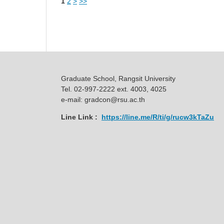
1
2
>
>>
Graduate School, Rangsit University
Tel. 02-997-2222 ext. 4003, 4025
e-mail: gradcon@rsu.ac.th
Line Link :
https://line.me/R/ti/g/rucw3kTaZu