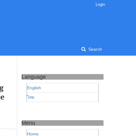
Login
Search
Language
g
English
he
ไทย
Menu
Home