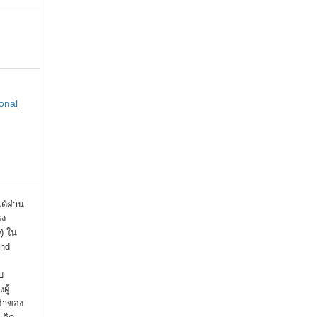
onal
ได้ผ่าน
รง
) ใน
ind
บ
ผู้
จ้าของ