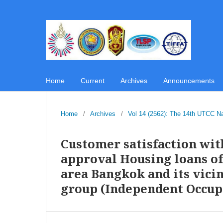
Home
Current
Archives
Announcements
Home
/
Archives
/
Vol 14 (2562): The 14th UTCC N
Customer satisfaction wit
approval Housing loans o
area Bangkok and its vicin
group (Independent Occup