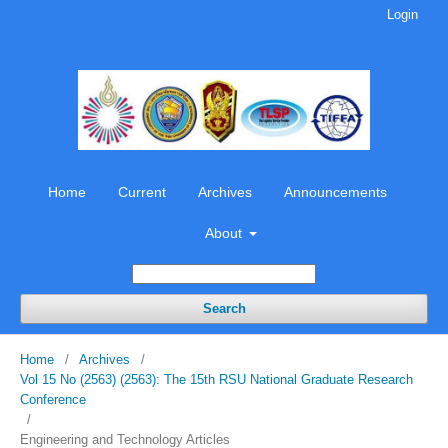
Login
Home
Current
Archives
Announcements
About
Search
Home
/
Archives
/
Vol 15 No (2563) (2563): The 15th RSU National Graduate Research
Conference
/
Engineering and Technology Articles