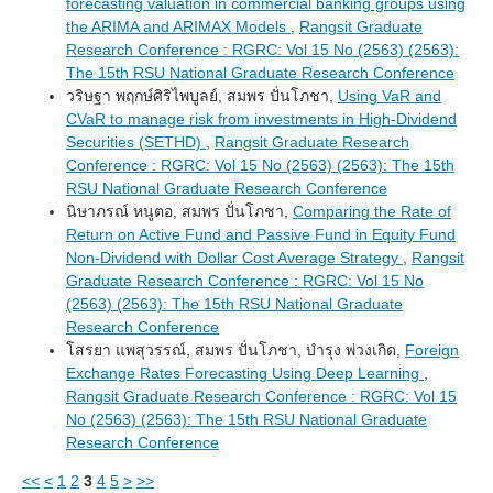
forecasting valuation in commercial banking groups using
the ARIMA and ARIMAX Models
,
Rangsit Graduate
Research Conference : RGRC: Vol 15 No (2563) (2563):
The 15th RSU National Graduate Research Conference
วริษฐา พฤกษ์ศิริไพบูลย์, สมพร ปั่นโภชา,
Using VaR and
CVaR to manage risk from investments in High-Dividend
Securities (SETHD)
,
Rangsit Graduate Research
Conference : RGRC: Vol 15 No (2563) (2563): The 15th
RSU National Graduate Research Conference
นิษาภรณ์ หนูตอ, สมพร ปั่นโภชา,
Comparing the Rate of
Return on Active Fund and Passive Fund in Equity Fund
Non-Dividend with Dollar Cost Average Strategy
,
Rangsit
Graduate Research Conference : RGRC: Vol 15 No
(2563) (2563): The 15th RSU National Graduate
Research Conference
โสรยา แพสุวรรณ์, สมพร ปั่นโภชา, บำรุง พ่วงเกิด,
Foreign
Exchange Rates Forecasting Using Deep Learning
,
Rangsit Graduate Research Conference : RGRC: Vol 15
No (2563) (2563): The 15th RSU National Graduate
Research Conference
<<
<
1
2
3
4
5
>
>>