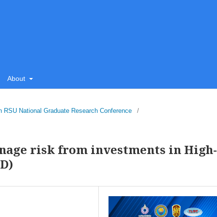
About
5th RSU National Graduate Research Conference
/
nage risk from investments in High-
HD)