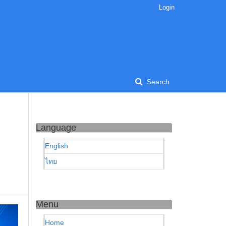
Login
Search
Language
English
ไทย
Menu
Home