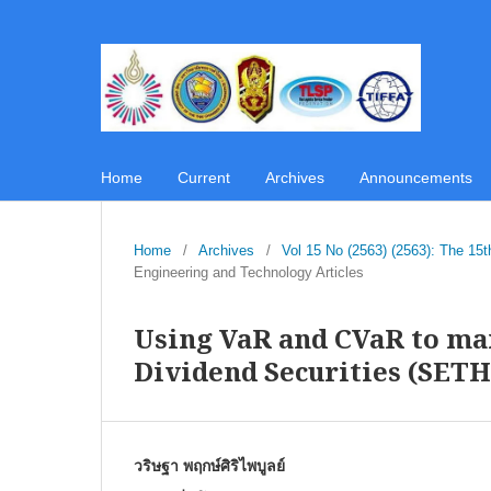
Home
Current
Archives
Announcements
Home
/
Archives
/
Vol 15 No (2563) (2563): The 1
Engineering and Technology Articles
Using VaR and CVaR to ma
Dividend Securities (SET
วริษฐา พฤกษ์ศิริไพบูลย์