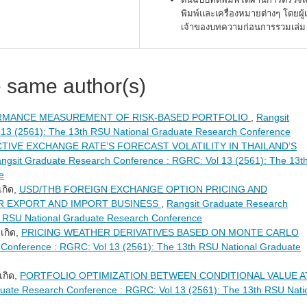
พิมพ์และเครื่องหมายต่างๆ โดยผู้
เจ้าของบทความก่อนการรวมเล่ม
e same author(s)
MANCE MEASUREMENT OF RISK-BASED PORTFOLIO
,
Rangsit
13 (2561): The 13th RSU National Graduate Research Conference
TIVE EXCHANGE RATE’S FORECAST VOLATILITY IN THAILAND’S
ngsit Graduate Research Conference : RGRC: Vol 13 (2561): The 13t
e
เกิด,
USD/THB FOREIGN EXCHANGE OPTION PRICING AND
R EXPORT AND IMPORT BUSINESS
,
Rangsit Graduate Research
h RSU National Graduate Research Conference
งเกิด,
PRICING WEATHER DERIVATIVES BASED ON MONTE CARLO
Conference : RGRC: Vol 13 (2561): The 13th RSU National Graduate
เกิด,
PORTFOLIO OPTIMIZATION BETWEEN CONDITIONAL VALUE A
uate Research Conference : RGRC: Vol 13 (2561): The 13th RSU Nati