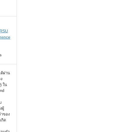
 RSU
rence
s
ได้ผ่าน
รง
) ใน
ind
บ
ผู้
จ้าของ
เกิด
จสอบคำ