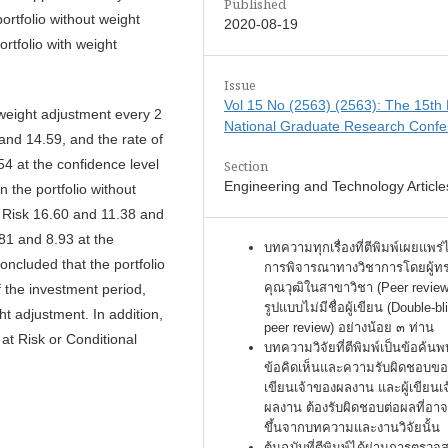
Published
rtfolio without weight
2020-08-19
tfolio with weight
Issue
Vol 15 No (2563) (2563): The 15th
h weight adjustment every 2
National Graduate Research Confe
and 14.59, and the rate of
54 at the confidence level
Section
Engineering and Technology Article
n the portfolio without
t Risk 16.60 and 11.38 and
.81 and 8.93 at the
บทความทุกเรื่องที่ตีพิมพ์เผยแพร่
oncluded that the portfolio
การพิจารณาทางวิชาการโดยผู้ท
คุณวุฒิในสาขาวิชา (Peer review
 the investment period,
รูปแบบไม่มีชื่อผู้เขียน (Double-bl
ht adjustment. In addition,
peer review) อย่างน้อย ๓ ท่าน
 at Risk or Conditional
บทความวิจัยที่ตีพิมพ์เป็นข้อค้นพ
ข้อคิดเห็นและความรับผิดชอบของ
เขียนเจ้าของผลงาน และผู้เขียนเ
ผลงาน ต้องรับผิดชอบต่อผลที่อาจ
ขึ้นจากบทความและงานวิจัยนั้น
ต้นฉบับที่ตีพิมพ์ได้ผ่านการตรว