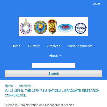
Login
Home
Current
Archives
Announcements
About
Search
Home
/
Archives
/
Vol 16 (2564): THE 16TH RSU NATIONAL GRADUATE RESEARCH
CONFERENCE
/
Business Administration and Management Articles