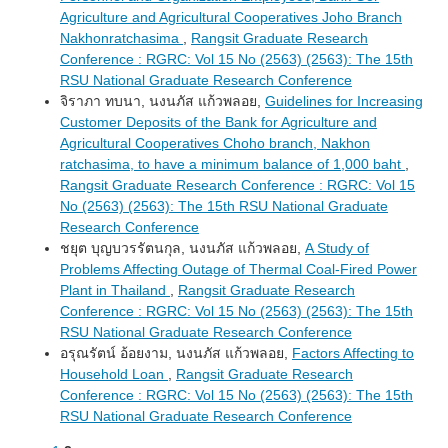
Agriculture and Agricultural Cooperatives Joho Branch
Nakhonratchasima
,
Rangsit Graduate Research
Conference : RGRC: Vol 15 No (2563) (2563): The 15th
RSU National Graduate Research Conference
จิราภา ทบนา, นงนภัส แก้วพลอย,
Guidelines for Increasing
Customer Deposits of the Bank for Agriculture and
Agricultural Cooperatives Choho branch, Nakhon
ratchasima, to have a minimum balance of 1,000 baht
,
Rangsit Graduate Research Conference : RGRC: Vol 15
No (2563) (2563): The 15th RSU National Graduate
Research Conference
ชยุต บุญบวรรัตนกุล, นงนภัส แก้วพลอย,
A Study of
Problems Affecting Outage of Thermal Coal-Fired Power
Plant in Thailand
,
Rangsit Graduate Research
Conference : RGRC: Vol 15 No (2563) (2563): The 15th
RSU National Graduate Research Conference
อรุณรัตน์ อ้อยงาม, นงนภัส แก้วพลอย,
Factors Affecting to
Household Loan
,
Rangsit Graduate Research
Conference : RGRC: Vol 15 No (2563) (2563): The 15th
RSU National Graduate Research Conference