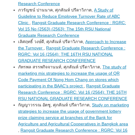
Research Conference
ภวรัญชน์ ปานนาค, ศุภสัณห์ ปรีดาวิภาต,
A Study of
Guideline to Reduce Employee Turnover Rate of ABC
Clinic
,
Rangsit Graduate Research Conference : RGRC:
Vol 15 No (2563) (2563): The 15th RSU National
Graduate Research Conference
เลิศฤทธิ์ วงษ์ดี, ศุภสัณห์ ปรีดาวิภาต,
Approach to Increase
the Turnover
,
Rangsit Graduate Research Conference :
RGRC: Vol 16 (2564): THE 16TH RSU NATIONAL
GRADUATE RESEARCH CONFERENCE
ภัทรพล สรรพกิจจานนท์, ศุภสัณห์ ปรีดาวิภาต,
The study of
marketing mix strategies to increase the usage of QR
Code Payment Of Nong Hom Chang on stores which
participating in the BAAC’s project
,
Rangsit Graduate
Research Conference : RGRC: Vol 16 (2564): THE 16TH
RSU NATIONAL GRADUATE RESEARCH CONFERENCE
กัญญาวรรณ อัตชู, ศุภสัณห์ ปรีดาวิภาต,
Study on marketing
strategies to increase the usage of government lottery
prize claiming service at branches of the Bank for
Agriculture and Agricultural Cooperatives in Bangkok area
,
Rangsit Graduate Research Conference : RGRC: Vol 16