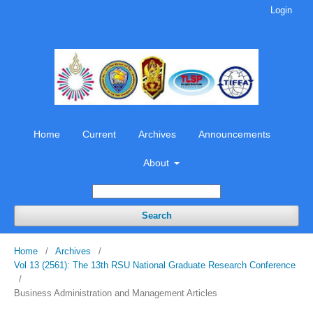
Login
Home
Current
Archives
Announcements
About
Search
Home
/
Archives
/
Vol 13 (2561): The 13th RSU National Graduate Research Conference
/
Business Administration and Management Articles