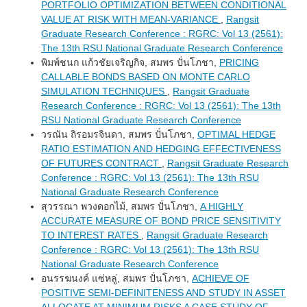
PORTFOLIO OPTIMIZATION BETWEEN CONDITIONAL
VALUE AT RISK WITH MEAN-VARIANCE
,
Rangsit
Graduate Research Conference : RGRC: Vol 13 (2561):
The 13th RSU National Graduate Research Conference
พิมพ์ชนก แก้วชัยเจริญกิจ, สมพร ปั่นโภชา,
PRICING
CALLABLE BONDS BASED ON MONTE CARLO
SIMULATION TECHNIQUES
,
Rangsit Graduate
Research Conference : RGRC: Vol 13 (2561): The 13th
RSU National Graduate Research Conference
วรณัน ถิรอมรจินดา, สมพร ปั่นโภชา,
OPTIMAL HEDGE
RATIO ESTIMATION AND HEDGING EFFECTIVENESS
OF FUTURES CONTRACT
,
Rangsit Graduate Research
Conference : RGRC: Vol 13 (2561): The 13th RSU
National Graduate Research Conference
สุวรรณา พวงดอกไม้, สมพร ปั่นโภชา,
A HIGHLY
ACCURATE MEASURE OF BOND PRICE SENSITIVITY
TO INTEREST RATES
,
Rangsit Graduate Research
Conference : RGRC: Vol 13 (2561): The 13th RSU
National Graduate Research Conference
อนรรฆนงค์ แซ่หลู่, สมพร ปั่นโภชา,
ACHIEVE OF
POSITIVE SEMI-DEFINITENESS AND STUDY IN ASSET
ALLOCATE AT MINIMUM RISKS A CASE STUDY OF