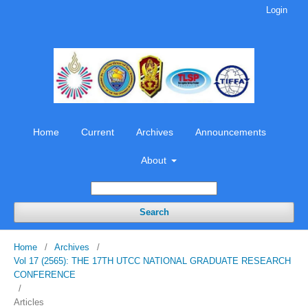
Login
Home
Current
Archives
Announcements
About
Search
Home
/
Archives
/
Vol 17 (2565): THE 17TH UTCC NATIONAL GRADUATE RESEARCH
CONFERENCE
/
Articles