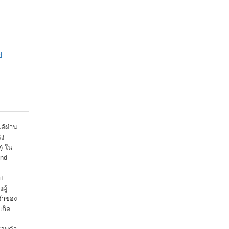
H
ได้ผ่าน
รง
) ใน
ind
บ
ผู้
จ้าของ
เกิด