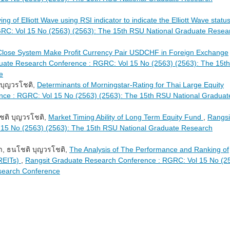
ng of Elliott Wave using RSI indicator to indicate the Elliott Wave statu
RC: Vol 15 No (2563) (2563): The 15th RSU National Graduate Resea
Close System Make Profit Currency Pair USDCHF in Foreign Exchange
uate Research Conference : RGRC: Vol 15 No (2563) (2563): The 15th
e
 บุญวรโชติ,
Determinants of Morningstar-Rating for Thai Large Equity
ce : RGRC: Vol 15 No (2563) (2563): The 15th RSU National Graduat
ชติ บุญวรโชติ,
Market Timing Ability of Long Term Equity Fund
,
Rangsi
15 No (2563) (2563): The 15th RSU National Graduate Research
ภา, ธนโชติ บุญวรโชติ,
The Analysis of The Performance and Ranking of
(REITs)
,
Rangsit Graduate Research Conference : RGRC: Vol 15 No (2
search Conference