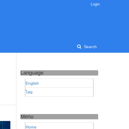
Login
Search
Language
English
ไทย
Menu
Home