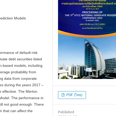
Prediction Models
ormance of default-risk
vate debt securities listed
on-based models, including
erage probability from
ng data from corporate
ies during the years 2017 –
e effective. The Merton
PDF (ไทย)
 Model. The performance in
 still not good enough. There
n that can affect the
Published