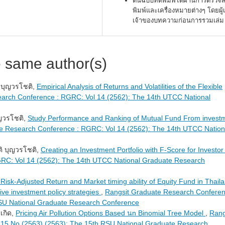
ต้นฉบับที่ตีพิมพ์ได้ผ่านการตรว
พิมพ์และเครื่องหมายต่างๆ โดยผู้
เจ้าของบทความก่อนการรวมเล่ม
e same author(s)
ิ บุญวรโชติ,
Empirical Analysis of Returns and Volatilities of the Flexible
arch Conference : RGRC: Vol 14 (2562): The 14th UTCC National
ุญวรโชติ,
Study Performance and Ranking of Mutual Fund From invest
e Research Conference : RGRC: Vol 14 (2562): The 14th UTCC Nation
ชติ บุญวรโชติ,
Creating an Investment Portfolio with F-Score for Investo
RC: Vol 14 (2562): The 14th UTCC National Graduate Research
isk-Adjusted Return and Market timing ability of Equity Fund in Thail
ive investment policy strategies
,
Rangsit Graduate Research Conferen
SU National Graduate Research Conference
เกิด,
Pricing Air Pollution Options Based นn Binomial Tree Model
,
Rang
15 No (2563) (2563): The 15th RSU National Graduate Research