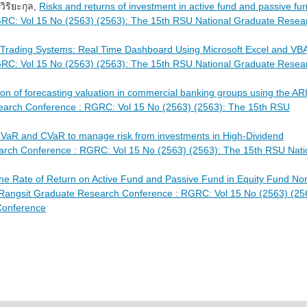
วิริยะกุล,
Risks and returns of investment in active fund and passive f
RC: Vol 15 No (2563) (2563): The 15th RSU National Graduate Resea
Trading Systems: Real Time Dashboard Using Microsoft Excel and VB
RC: Vol 15 No (2563) (2563): The 15th RSU National Graduate Resea
n of forecasting valuation in commercial banking groups using the A
earch Conference : RGRC: Vol 15 No (2563) (2563): The 15th RSU
 VaR and CVaR to manage risk from investments in High-Dividend
rch Conference : RGRC: Vol 15 No (2563) (2563): The 15th RSU Nati
he Rate of Return on Active Fund and Passive Fund in Equity Fund No
Rangsit Graduate Research Conference : RGRC: Vol 15 No (2563) (25
Conference