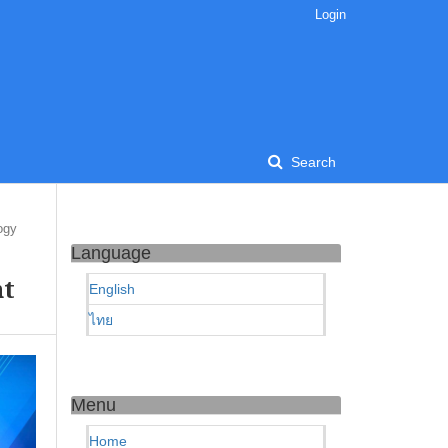
Login
Search
ogy
Language
nt
English
ไทย
Menu
Home