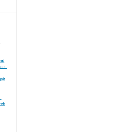
r
,
and
ce :
sit
s
,
rch