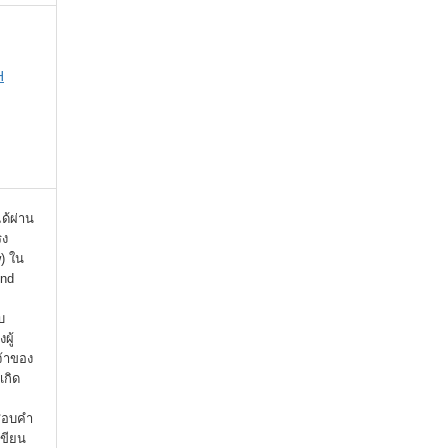
H
ได้ผ่าน
รง
) ใน
ind
บ
ผู้
จ้าของ
เกิด
จสอบคำ
เขียน