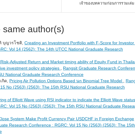
เจ้าของบทความก่อนการรวมเล่ม
e same author(s)
ชติ บุญวรโชติ,
Creating an Investment Portfolio with F-Score for Investo
RC: Vol 14 (2562): The 14th UTCC National Graduate Research
isk-Adjusted Return and Market timing ability of Equity Fund in Thail
ive investment policy strategies
,
Rangsit Graduate Research Conferen
SU National Graduate Research Conference
เกิด,
Pricing Air Pollution Options Based นn Binomial Tree Model
,
Rang
15 No (2563) (2563): The 15th RSU National Graduate Research
ng of Elliott Wave using RSI indicator to indicate the Elliott Wave statu
RC: Vol 15 No (2563) (2563): The 15th RSU National Graduate Resea
Close System Make Profit Currency Pair USDCHF in Foreign Exchange
uate Research Conference : RGRC: Vol 15 No (2563) (2563): The 15th
e