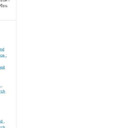
จสอบคำ
เขียน
and
ce :
sit
s
,
rch
und
,
rch