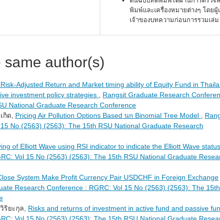
ต้นฉบับที่ตีพิมพ์ได้ผ่านการตรว
พิมพ์และเครื่องหมายต่างๆ โดยผู้
เจ้าของบทความก่อนการรวมเล่ม
e same author(s)
isk-Adjusted Return and Market timing ability of Equity Fund in Thail
ive investment policy strategies
,
Rangsit Graduate Research Conferen
SU National Graduate Research Conference
เกิด,
Pricing Air Pollution Options Based นn Binomial Tree Model
,
Rang
15 No (2563) (2563): The 15th RSU National Graduate Research
ng of Elliott Wave using RSI indicator to indicate the Elliott Wave statu
RC: Vol 15 No (2563) (2563): The 15th RSU National Graduate Resea
Close System Make Profit Currency Pair USDCHF in Foreign Exchange
uate Research Conference : RGRC: Vol 15 No (2563) (2563): The 15th
e
วิริยะกุล,
Risks and returns of investment in active fund and passive f
RC: Vol 15 No (2563) (2563): The 15th RSU National Graduate Resea