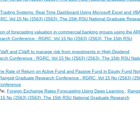
Trading Systems: Real Time Dashboard Using Microsoft Excel and VB
RC: Vol 15 No (2563) (2563): The 15th RSU National Graduate Resea
n of forecasting valuation in commercial banking groups using the A
earch Conference : RGRC: Vol 15 No (2563) (2563): The 15th RSU
 VaR and CVaR to manage risk from investments in High-Dividend
rch Conference : RGRC: Vol 15 No (2563) (2563): The 15th RSU Nati
he Rate of Return on Active Fund and Passive Fund in Equity Fund No
Rangsit Graduate Research Conference : RGRC: Vol 15 No (2563) (25
Conference
กิด,
Foreign Exchange Rates Forecasting Using Deep Learning
,
Rangs
15 No (2563) (2563): The 15th RSU National Graduate Research