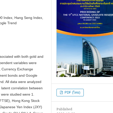
00 Index, Hang Seng Index,
ogle Trend
sociated with both gold and
dependent variables were
up, Currency Exchange
ment bonds and Google
d. All data were analyzed
 latent correlation between
PDF (ไทย)
t were studied were 1.
 (FTSE), Hong Kong Stock
e Japanese Yen Index (JXY)
Published