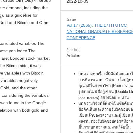
, Crude Oil ( OIL) 4. Group
2022-10-09
ate demand, including the
. as a guideline for
Issue
n Gold and Bitcoin and Other
Vol 17 (2565): THE 17TH UTCC
NATIONAL GRADUATE RESEARC
CONFERENCE
 correlated variables The
Section
anese yen index The
Articles
ld are: London stock market
e Bitcoin side, it was
e variables with Bitcoin
บทความทุกเรื่องที่ตีพิมพ์เผยแพร่
การพิจารณาทางวิชาการโดยผู้ท
variables negatively
คุณวุฒิในสาขาวิชา (Peer review
 Gold, and the other
รูปแบบไม่มีชื่อผู้เขียน (Double-bl
n considering the variables
peer review) อย่างน้อย ๓ ท่าน
n was found in the Google
บทความวิจัยที่ตีพิมพ์เป็นข้อค้นพ
ข้อคิดเห็นและความรับผิดชอบของ
lation with both gold and
เขียนเจ้าของผลงาน และผู้เขียนเ
ผลงาน ต้องรับผิดชอบต่อผลที่อาจ
ขึ้นจากบทความและงานวิจัยนั้น