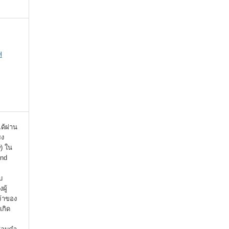
H
ได้ผ่าน
รง
) ใน
ind
บ
ผู้
จ้าของ
เกิด