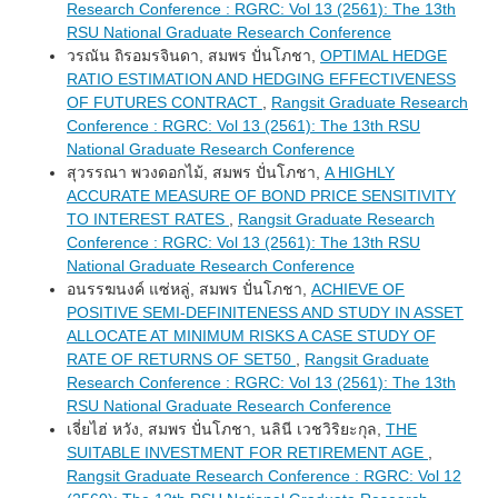
Research Conference : RGRC: Vol 13 (2561): The 13th
RSU National Graduate Research Conference
วรณัน ถิรอมรจินดา, สมพร ปั่นโภชา,
OPTIMAL HEDGE
RATIO ESTIMATION AND HEDGING EFFECTIVENESS
OF FUTURES CONTRACT
,
Rangsit Graduate Research
Conference : RGRC: Vol 13 (2561): The 13th RSU
National Graduate Research Conference
สุวรรณา พวงดอกไม้, สมพร ปั่นโภชา,
A HIGHLY
ACCURATE MEASURE OF BOND PRICE SENSITIVITY
TO INTEREST RATES
,
Rangsit Graduate Research
Conference : RGRC: Vol 13 (2561): The 13th RSU
National Graduate Research Conference
อนรรฆนงค์ แซ่หลู่, สมพร ปั่นโภชา,
ACHIEVE OF
POSITIVE SEMI-DEFINITENESS AND STUDY IN ASSET
ALLOCATE AT MINIMUM RISKS A CASE STUDY OF
RATE OF RETURNS OF SET50
,
Rangsit Graduate
Research Conference : RGRC: Vol 13 (2561): The 13th
RSU National Graduate Research Conference
เจี่ยไฮ่ หวัง, สมพร ปั่นโภชา, นลินี เวชวิริยะกุล,
THE
SUITABLE INVESTMENT FOR RETIREMENT AGE
,
Rangsit Graduate Research Conference : RGRC: Vol 12