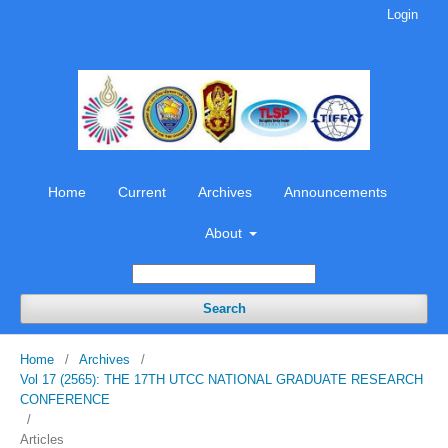
Login
Home
Current
Archives
Announcements
About
Search
Home
/
Archives
/
Vol 17 (2565): THE 17TH UTCC NATIONAL GRADUATE RESEARCH
CONFERENCE
/
Articles