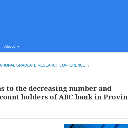
About
SU NATIONAL GRADUATE RESEARCH CONFERENCE
/
ns to the decreasing number and
ccount holders of ABC bank in Provin