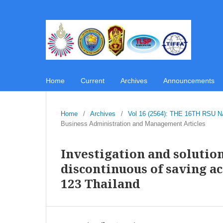
Home
Current
Archives
Announcements
Home
/
Archives
/
Vol 16 (2564): THE 16TH R
Business Administration and Management Articles
Investigation and solutio
discontinuous of saving a
123 Thailand