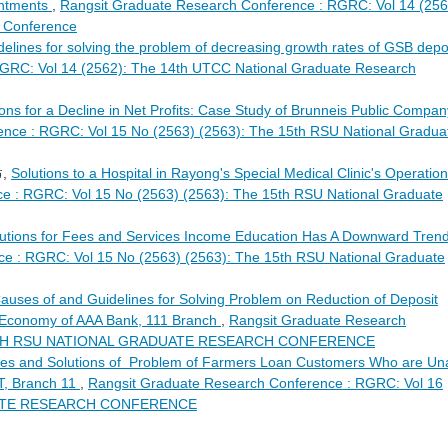
intments
,
Rangsit Graduate Research Conference : RGRC: Vol 14 (256
 Conference
delines for solving the problem of decreasing growth rates of GSB depo
GRC: Vol 14 (2562): The 14th UTCC National Graduate Research
ions for a Decline in Net Profits: Case Study of Brunneis Public Compan
nce : RGRC: Vol 15 No (2563) (2563): The 15th RSU National Gradua
ร,
Solutions to a Hospital in Rayong's Special Medical Clinic's Operation
e : RGRC: Vol 15 No (2563) (2563): The 15th RSU National Graduate
utions for Fees and Services Income Education Has A Downward Trend
e : RGRC: Vol 15 No (2563) (2563): The 15th RSU National Graduate
auses of and Guidelines for Solving Problem on Reduction of Deposit
i Economy of AAA Bank, 111 Branch
,
Rangsit Graduate Research
E 16TH RSU NATIONAL GRADUATE RESEARCH CONFERENCE
es and Solutions of Problem of Farmers Loan Customers Who are Un
T, Branch 11
,
Rangsit Graduate Research Conference : RGRC: Vol 16
UATE RESEARCH CONFERENCE