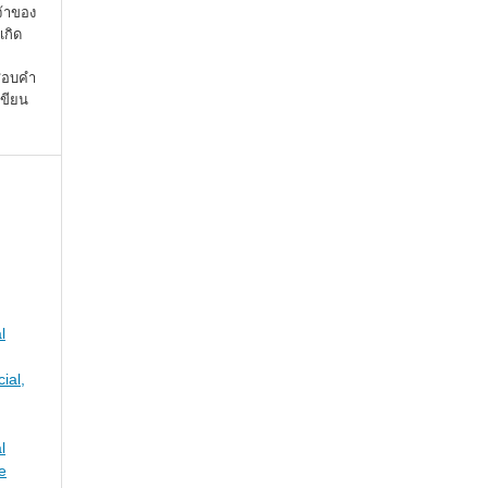
จ้าของ
เกิด
จสอบคำ
เขียน
l
ial,
l
e