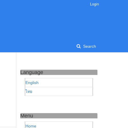
Login
Search
Language
English
ไทย
Menu
Home