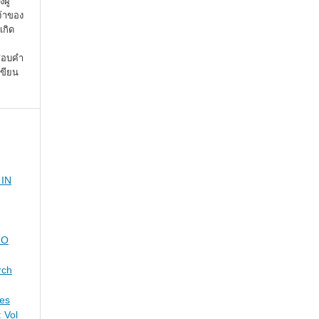
ผู้
จ้าของ
เกิด
จสอบคำ
เขียน
IN
TO
rch
ies
 Vol