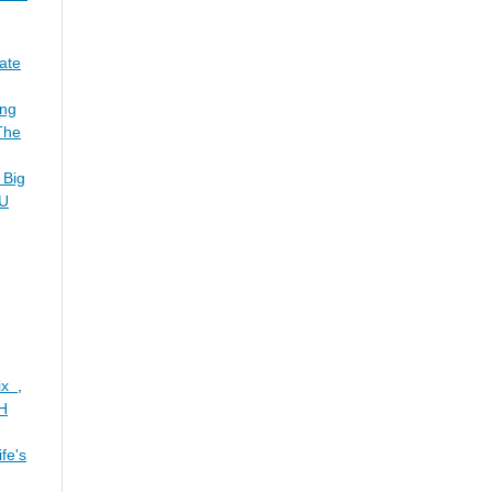
ate
ing
The
 Big
SU
mix
,
H
fe's