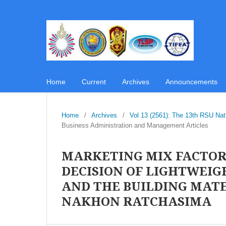
Home
Current
Archives
Announcements
Home
/
Archives
/
Vol 13 (2561): The 13th RSU Na
Business Administration and Management Articles
MARKETING MIX FACTOR
DECISION OF LIGHTWEIG
AND THE BUILDING MATE
NAKHON RATCHASIMA