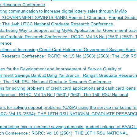
te Research Conference
ing communication to increase digital lottery sales through MyMo
Bank (GOVERNMENT SAVINGS BANK) Region 1 Chonburi
,
Rangsit Gradu
): The 14th UTCC National Graduate Research Conference
Marketing Way to Support using MyMo Application for Government Sav
it Graduate Research Conference : RGRC: Vol 15 No (2563) (2563): 
erence
elines of Increasing Credit Card Holders of Government Savings Bank,
 Research Conference : RGRC: Vol 15 No (2563) (2563): The 15th R
nes for the Development and Improvement of Service Quality of
rnment Savings Bank at Bang Yai Branch
,
Rangsit Graduate Research
): The 15th RSU National Graduate Research Conference
ns for solving problems of credit card applications and cash card loans
ference : RGRC: Vol 15 No (2563) (2563): The 15th RSU National
ions for solving deposit problems (CASA) using the service marketing 
 RGRC: Vol 16 (2564): THE 16TH RSU NATIONAL GRADUATE RESEARC
 marketing mix to increase savings deposits product balance of BAAC Li
rch Conference : RGRC: Vol 16 (2564): THE 16TH RSU NATIONAL