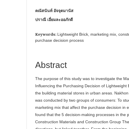
คณัสนันท์ อัจจุตมานัส
ปราณี เอี่ยมละออภักดี
Keywords:
Lightweight Brick, marketing mix, constr
purchase decision process
Abstract
The purpose of this study was to investigate the Ma
Influencing the Purchasing Decision of Lightweight B
the building material stores in urban areas. Nakho
was conducted by two groups of consumers: To stud
marketing mix that affect the purchase decision in
found that the 5 decision-making processes in the 
Construction Materials and Construction Group Ther
directions, but linked together. From the beginning, 