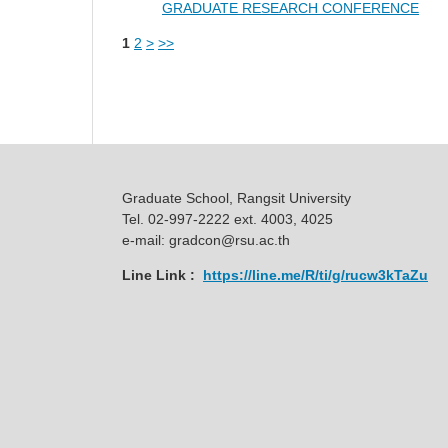
GRADUATE RESEARCH CONFERENCE
1
2
>
>>
Graduate School, Rangsit University
Tel. 02-997-2222 ext. 4003, 4025
e-mail: gradcon@rsu.ac.th
Line Link :
https://line.me/R/ti/g/rucw3kTaZu